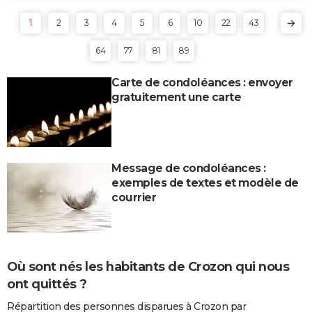
1
2
3
4
5
6
10
22
43
64
77
81
89
Carte de condoléances : envoyer
gratuitement une carte
Message de condoléances :
exemples de textes et modèle de
courrier
Où sont nés les habitants de Crozon qui nous
ont quittés ?
Répartition des personnes disparues à Crozon par