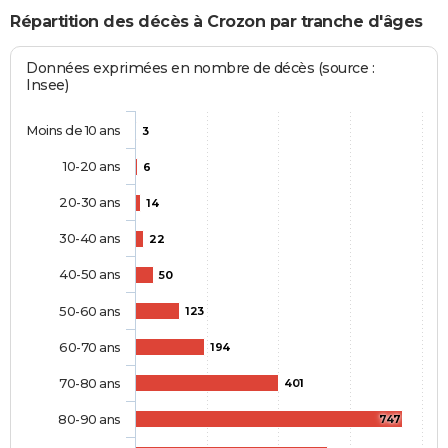
Répartition des décès à Crozon par tranche d'âges
Données exprimées en nombre de décès (source :
Insee)
Moins de 10 ans
3
10-20 ans
6
20-30 ans
14
30-40 ans
22
40-50 ans
50
50-60 ans
123
60-70 ans
194
70-80 ans
401
80-90 ans
747