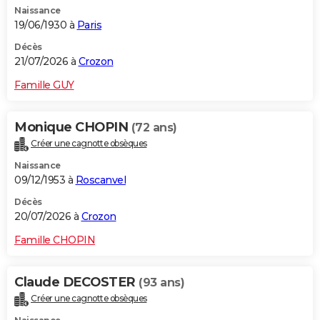
Naissance
City break
Voyage de noces
Climat
Destinations
Voyage nature
Forum
+
PHOTO
19/06/1930 à
Paris
GUIDES D'ACHAT
Décès
21/07/2026 à
Crozon
BONS PLANS
Famille GUY
CARTE DE VOEUX
Monique CHOPIN
(72 ans)
Carte Bonne année
Carte Pâques
Carte de Noël
Carte Saint-Valentin
Carte d'anniversaire
DICTIONNAIRE
Créer une cagnotte obsèques
Biographies
Expressions
Dictionnaire
Citations
Proverbes
PROGRAMME TV
Naissance
09/12/1953 à
Roscanvel
COPAINS D'AVANT
Décès
20/07/2026 à
Crozon
Se connecter
Collèges
Universités
Service militaire
S'inscrire
Lycées
Primaires
Entreprises
Avis de recherche
AVIS DE DÉCÈS
Famille CHOPIN
FORUM
Lifestyle
Sport
Television
Cinema
Bricolage
Culture
Auto
Voyage
Claude DECOSTER
(93 ans)
Créer une cagnotte obsèques