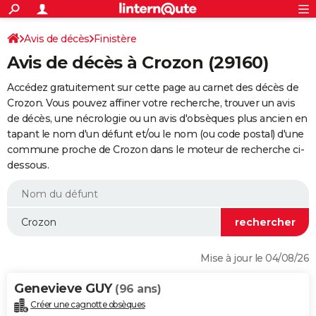
ACTUALITÉS
Connexion
S'inscrire
Avis de décès
Finistère
Rechercher
Société
Education
Villes
Politique
Faits Divers
Monde
+
SPORT
Avis de décès à Crozon (29160)
Football
Cyclisme
Forum
Coupe du monde 2026
Tennis
Rugby
CULTURE
Accédez gratuitement sur cette page au carnet des décès de
TNT
Cinéma
Musique
Programme TV
Streaming
Sorties cinéma
+
Crozon. Vous pouvez affiner votre recherche, trouver un avis
FINANCE
de décès, une nécrologie ou un avis d'obsèques plus ancien en
Impôts
Immobilier
Banque
Crédit
Retraite
Epargne
Risques naturels par ville
Assurance
AUTO
tapant le nom d'un défunt et/ou le nom (ou code postal) d'une
commune proche de Crozon dans le moteur de recherche ci-
Réserver un essai
Berlines
Forum auto
Essais
Citadines
SUV
+
HIGH-TECH
dessous.
Meilleur smartphone
Ordinateurs
Guide high-tech
Mobiles
Internet
Jeux vidéo
+
BRICOLAGE
Aménagement intérieur
Cuisine
Jardinage
+
Forum
Extérieur
Salle de bains
Rangement
WEEK-END
Escapades
Expositions
Week-end nature
Guides de France
Patrimoine
Musées
+
LIFESTYLE
Mise à jour le 04/08/26
Bien-être
Mode
+
Art de vivre
Loisirs
Modes de vie
SANTE
Genevieve GUY
(96 ans)
Guide de la santé
Médicaments
+
Alimentation
Maladies
Sommeil
VOYAGE
Créer une cagnotte obsèques