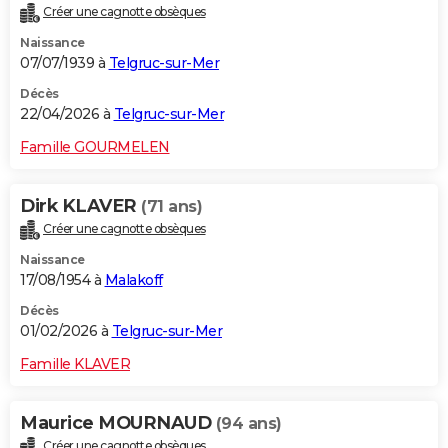
Créer une cagnotte obsèques
City break
Voyage de noces
Climat
Destinations
Voyage nature
Forum
+
PHOTO
Naissance
07/07/1939 à
Telgruc-sur-Mer
GUIDES D'ACHAT
Décès
BONS PLANS
22/04/2026 à
Telgruc-sur-Mer
CARTE DE VOEUX
Famille GOURMELEN
Carte Bonne année
Carte Pâques
Carte de Noël
Carte Saint-Valentin
Carte d'anniversaire
DICTIONNAIRE
Dirk KLAVER
(71 ans)
Biographies
Expressions
Dictionnaire
Citations
Proverbes
PROGRAMME TV
Créer une cagnotte obsèques
Naissance
COPAINS D'AVANT
17/08/1954 à
Malakoff
Se connecter
Collèges
Universités
Service militaire
S'inscrire
Lycées
Primaires
Entreprises
Avis de recherche
AVIS DE DÉCÈS
Décès
01/02/2026 à
Telgruc-sur-Mer
FORUM
Famille KLAVER
Lifestyle
Sport
Television
Cinema
Bricolage
Culture
Auto
Voyage
Maurice MOURNAUD
(94 ans)
Créer une cagnotte obsèques