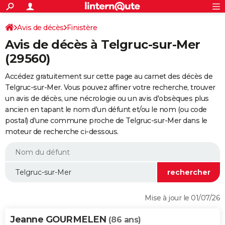
ACTUALITÉS
Connexion
S'inscrire
Avis de décès
Finistère
Rechercher
Société
Education
Villes
Politique
Faits Divers
Monde
+
SPORT
Avis de décès à Telgruc-sur-Mer
Football
Cyclisme
Forum
Coupe du monde 2026
Tennis
Rugby
CULTURE
(29560)
TNT
Cinéma
Musique
Programme TV
Streaming
Sorties cinéma
+
FINANCE
Accédez gratuitement sur cette page au carnet des décès de
Telgruc-sur-Mer. Vous pouvez affiner votre recherche, trouver
Impôts
Immobilier
Banque
Crédit
Retraite
Epargne
Risques naturels par ville
Assurance
AUTO
un avis de décès, une nécrologie ou un avis d'obsèques plus
ancien en tapant le nom d'un défunt et/ou le nom (ou code
Réserver un essai
Berlines
Forum auto
Essais
Citadines
SUV
+
HIGH-TECH
postal) d'une commune proche de Telgruc-sur-Mer dans le
moteur de recherche ci-dessous.
Meilleur smartphone
Ordinateurs
Guide high-tech
Mobiles
Internet
Jeux vidéo
+
BRICOLAGE
Aménagement intérieur
Cuisine
Jardinage
+
Forum
Extérieur
Salle de bains
Rangement
WEEK-END
Escapades
Expositions
Week-end nature
Guides de France
Patrimoine
Musées
+
LIFESTYLE
Bien-être
Mode
+
Art de vivre
Loisirs
Modes de vie
SANTE
Mise à jour le 01/07/26
Guide de la santé
Médicaments
+
Alimentation
Maladies
Sommeil
VOYAGE
Jeanne GOURMELEN
(86 ans)