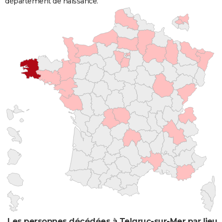
département de naissance.
Les personnes décédées à Telgruc-sur-Mer par lieu 