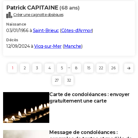
Patrick CAPITAINE
(68 ans)
Créer une cagnotte obsèques
Naissance
03/01/1956 à
Saint-Brieuc
(
Côtes-d'Armor
)
Décès
12/09/2024 à
Vicq-sur-Mer
(
Manche
)
...
1
2
3
4
5
8
15
22
26
27
32
Carte de condoléances : envoyer
gratuitement une carte
Message de condoléances :