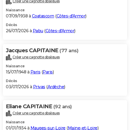
Créer une cagnotte obsèques
City break
Voyage de noces
Climat
Destinations
Voyage nature
Forum
+
PHOTO
Naissance
07/09/1938 à
Coatascorn
(
Côtes-d'Armor
)
GUIDES D'ACHAT
Décès
26/07/2026 à
Pabu
(
Côtes-d'Armor
)
BONS PLANS
CARTE DE VOEUX
Jacques CAPITAINE
(77 ans)
Carte Bonne année
Carte Pâques
Carte de Noël
Carte Saint-Valentin
Carte d'anniversaire
DICTIONNAIRE
Créer une cagnotte obsèques
Biographies
Expressions
Dictionnaire
Citations
Proverbes
PROGRAMME TV
Naissance
15/07/1948 à
Paris
(
Paris
)
COPAINS D'AVANT
Décès
03/07/2026 à
Privas
(
Ardèche
)
Se connecter
Collèges
Universités
Service militaire
S'inscrire
Lycées
Primaires
Entreprises
Avis de recherche
AVIS DE DÉCÈS
FORUM
Eliane CAPITAINE
(92 ans)
Lifestyle
Sport
Television
Cinema
Bricolage
Culture
Auto
Voyage
Créer une cagnotte obsèques
Naissance
01/01/1934 à
Mauges-sur-Loire
(
Maine-et-Loire
)