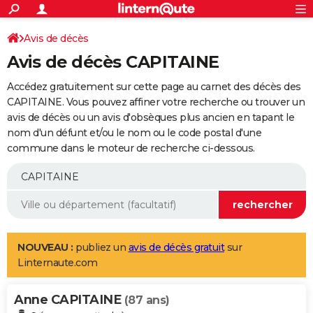
ACTUALITÉS
Connexion
S'inscrire
Avis de décès
Rechercher
Société
Education
Villes
Politique
Faits Divers
Monde
+
SPORT
Avis de décès CAPITAINE
Football
Cyclisme
Forum
Coupe du monde 2026
Tennis
Rugby
CULTURE
Accédez gratuitement sur cette page au carnet des décès des
TNT
Cinéma
Musique
Programme TV
Streaming
Sorties cinéma
+
CAPITAINE. Vous pouvez affiner votre recherche ou trouver un
FINANCE
avis de décès ou un avis d'obsèques plus ancien en tapant le
Impôts
Immobilier
Banque
Crédit
Retraite
Epargne
Risques naturels par ville
Assurance
AUTO
nom d'un défunt et/ou le nom ou le code postal d'une
commune dans le moteur de recherche ci-dessous.
Réserver un essai
Berlines
Forum auto
Essais
Citadines
SUV
+
HIGH-TECH
Meilleur smartphone
Ordinateurs
Guide high-tech
Mobiles
Internet
Jeux vidéo
+
BRICOLAGE
Aménagement intérieur
Cuisine
Jardinage
+
Forum
Extérieur
Salle de bains
Rangement
WEEK-END
Escapades
Expositions
Week-end nature
Guides de France
Patrimoine
Musées
+
LIFESTYLE
NOUVEAU :
publiez un
avis de décès gratuit
sur
Linternaute.com
Bien-être
Mode
+
Art de vivre
Loisirs
Modes de vie
SANTE
Anne CAPITAINE
Guide de la santé
Médicaments
+
Alimentation
Maladies
Sommeil
(87 ans)
VOYAGE