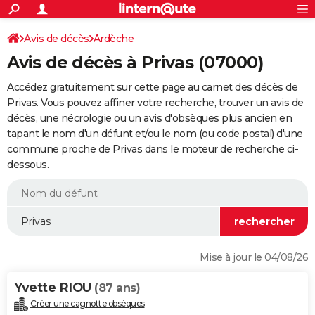
ACTUALITÉS
Connexion
S'inscrire
Avis de décès
Ardèche
Rechercher
Société
Education
Villes
Politique
Faits Divers
Monde
+
SPORT
Avis de décès à Privas (07000)
Football
Cyclisme
Forum
Coupe du monde 2026
Tennis
Rugby
CULTURE
Accédez gratuitement sur cette page au carnet des décès de
TNT
Cinéma
Musique
Programme TV
Streaming
Sorties cinéma
+
Privas. Vous pouvez affiner votre recherche, trouver un avis de
FINANCE
décès, une nécrologie ou un avis d'obsèques plus ancien en
Impôts
Immobilier
Banque
Crédit
Retraite
Epargne
Risques naturels par ville
Assurance
AUTO
tapant le nom d'un défunt et/ou le nom (ou code postal) d'une
commune proche de Privas dans le moteur de recherche ci-
Réserver un essai
Berlines
Forum auto
Essais
Citadines
SUV
+
HIGH-TECH
dessous.
Meilleur smartphone
Ordinateurs
Guide high-tech
Mobiles
Internet
Jeux vidéo
+
BRICOLAGE
Aménagement intérieur
Cuisine
Jardinage
+
Forum
Extérieur
Salle de bains
Rangement
WEEK-END
Escapades
Expositions
Week-end nature
Guides de France
Patrimoine
Musées
+
LIFESTYLE
Mise à jour le 04/08/26
Bien-être
Mode
+
Art de vivre
Loisirs
Modes de vie
SANTE
Yvette RIOU
(87 ans)
Guide de la santé
Médicaments
+
Alimentation
Maladies
Sommeil
VOYAGE
Créer une cagnotte obsèques