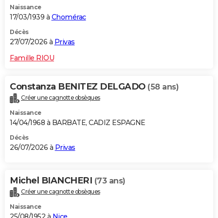
Naissance
City break
Voyage de noces
Climat
Destinations
Voyage nature
Forum
+
PHOTO
17/03/1939 à
Chomérac
GUIDES D'ACHAT
Décès
27/07/2026 à
Privas
BONS PLANS
Famille RIOU
CARTE DE VOEUX
Constanza BENITEZ DELGADO
(58 ans)
Carte Bonne année
Carte Pâques
Carte de Noël
Carte Saint-Valentin
Carte d'anniversaire
DICTIONNAIRE
Créer une cagnotte obsèques
Biographies
Expressions
Dictionnaire
Citations
Proverbes
PROGRAMME TV
Naissance
14/04/1968 à BARBATE, CADIZ ESPAGNE
COPAINS D'AVANT
Décès
26/07/2026 à
Privas
Se connecter
Collèges
Universités
Service militaire
S'inscrire
Lycées
Primaires
Entreprises
Avis de recherche
AVIS DE DÉCÈS
FORUM
Michel BIANCHERI
(73 ans)
Lifestyle
Sport
Television
Cinema
Bricolage
Culture
Auto
Voyage
Créer une cagnotte obsèques
Naissance
25/08/1952 à
Nice