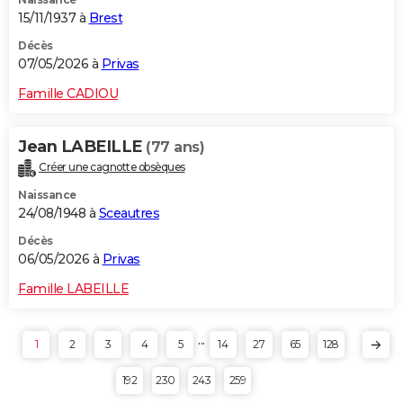
15/11/1937 à
Brest
Décès
07/05/2026 à
Privas
Famille CADIOU
Jean LABEILLE
(77 ans)
Créer une cagnotte obsèques
Naissance
24/08/1948 à
Sceautres
Décès
06/05/2026 à
Privas
Famille LABEILLE
...
1
2
3
4
5
14
27
65
128
192
230
243
259