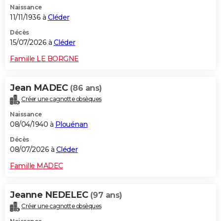
Naissance
City break
Voyage de noces
Climat
Destinations
Voyage nature
Forum
+
PHOTO
11/11/1936 à
Cléder
GUIDES D'ACHAT
Décès
15/07/2026 à
Cléder
BONS PLANS
Famille LE BORGNE
CARTE DE VOEUX
Jean MADEC
(86 ans)
Carte Bonne année
Carte Pâques
Carte de Noël
Carte Saint-Valentin
Carte d'anniversaire
DICTIONNAIRE
Créer une cagnotte obsèques
Biographies
Expressions
Dictionnaire
Citations
Proverbes
PROGRAMME TV
Naissance
08/04/1940 à
Plouénan
COPAINS D'AVANT
Décès
08/07/2026 à
Cléder
Se connecter
Collèges
Universités
Service militaire
S'inscrire
Lycées
Primaires
Entreprises
Avis de recherche
AVIS DE DÉCÈS
Famille MADEC
FORUM
Lifestyle
Sport
Television
Cinema
Bricolage
Culture
Auto
Voyage
Jeanne NEDELEC
(97 ans)
Créer une cagnotte obsèques