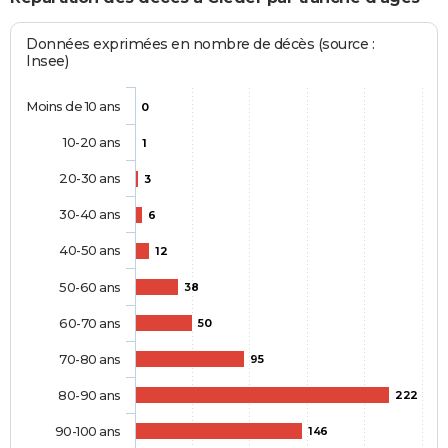
Données exprimées en nombre de décès (source :
Insee)
Moins de 10 ans
0
10-20 ans
1
20-30 ans
3
30-40 ans
6
40-50 ans
12
50-60 ans
38
60-70 ans
50
70-80 ans
95
80-90 ans
222
90-100 ans
146