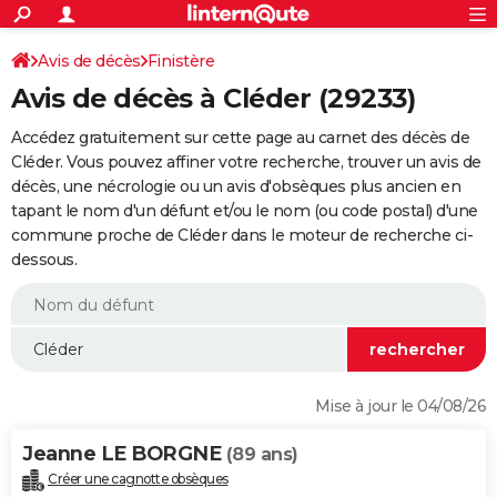
ACTUALITÉS
Connexion
S'inscrire
Avis de décès
Finistère
Rechercher
Société
Education
Villes
Politique
Faits Divers
Monde
+
SPORT
Avis de décès à Cléder (29233)
Football
Cyclisme
Forum
Coupe du monde 2026
Tennis
Rugby
CULTURE
Accédez gratuitement sur cette page au carnet des décès de
TNT
Cinéma
Musique
Programme TV
Streaming
Sorties cinéma
+
Cléder. Vous pouvez affiner votre recherche, trouver un avis de
FINANCE
décès, une nécrologie ou un avis d'obsèques plus ancien en
Impôts
Immobilier
Banque
Crédit
Retraite
Epargne
Risques naturels par ville
Assurance
AUTO
tapant le nom d'un défunt et/ou le nom (ou code postal) d'une
commune proche de Cléder dans le moteur de recherche ci-
Réserver un essai
Berlines
Forum auto
Essais
Citadines
SUV
+
HIGH-TECH
dessous.
Meilleur smartphone
Ordinateurs
Guide high-tech
Mobiles
Internet
Jeux vidéo
+
BRICOLAGE
Aménagement intérieur
Cuisine
Jardinage
+
Forum
Extérieur
Salle de bains
Rangement
WEEK-END
Escapades
Expositions
Week-end nature
Guides de France
Patrimoine
Musées
+
LIFESTYLE
Mise à jour le 04/08/26
Bien-être
Mode
+
Art de vivre
Loisirs
Modes de vie
SANTE
Jeanne LE BORGNE
(89 ans)
Guide de la santé
Médicaments
+
Alimentation
Maladies
Sommeil
VOYAGE
Créer une cagnotte obsèques