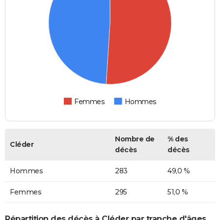
Femmes
Hommes
Nombre de
% des
Cléder
décès
décès
Hommes
283
49,0 %
Femmes
295
51,0 %
Répartition des décès à Cléder par tranche d'âges