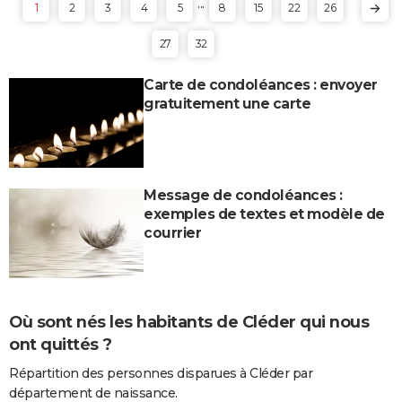
...
1
2
3
4
5
8
15
22
26
27
32
Carte de condoléances : envoyer
gratuitement une carte
Message de condoléances :
exemples de textes et modèle de
courrier
Où sont nés les habitants de Cléder qui nous
ont quittés ?
Répartition des personnes disparues à Cléder par
département de naissance.