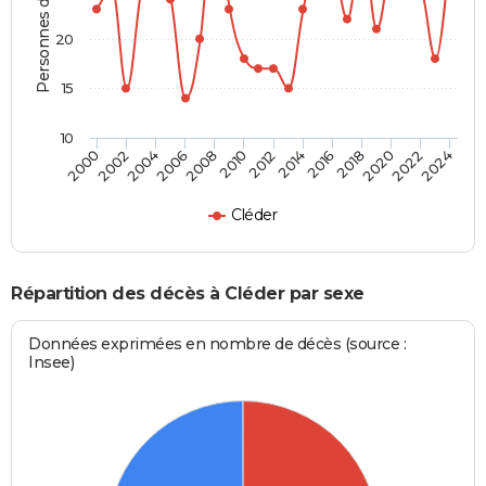
Personnes décédées
20
15
10
2000
2006
2012
2018
2024
2004
2010
2016
2022
2002
2008
2014
2020
Cléder
Répartition des décès à Cléder par sexe
Données exprimées en nombre de décès (source :
Insee)