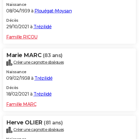
Naissance
City break
Voyage de noces
Climat
Destinations
Voyage nature
Forum
+
PHOTO
08/04/1939 à
Plouégat-Moysan
GUIDES D'ACHAT
Décès
29/10/2021 à
Trézilidé
BONS PLANS
Famille RICOU
CARTE DE VOEUX
Marie MARC
(83 ans)
Carte Bonne année
Carte Pâques
Carte de Noël
Carte Saint-Valentin
Carte d'anniversaire
DICTIONNAIRE
Créer une cagnotte obsèques
Biographies
Expressions
Dictionnaire
Citations
Proverbes
PROGRAMME TV
Naissance
09/02/1938 à
Trézilidé
COPAINS D'AVANT
Décès
18/02/2021 à
Trézilidé
Se connecter
Collèges
Universités
Service militaire
S'inscrire
Lycées
Primaires
Entreprises
Avis de recherche
AVIS DE DÉCÈS
Famille MARC
FORUM
Lifestyle
Sport
Television
Cinema
Bricolage
Culture
Auto
Voyage
Herve OLIER
(81 ans)
Créer une cagnotte obsèques