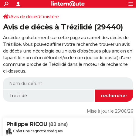
ACTUALITÉS
Connexion
S'inscrire
Avis de décès
Finistère
Rechercher
Société
Education
Villes
Politique
Faits Divers
Monde
+
SPORT
Avis de décès à Trézilidé (29440)
Football
Cyclisme
Forum
Coupe du monde 2026
Tennis
Rugby
CULTURE
Accédez gratuitement sur cette page au carnet des décès de
TNT
Cinéma
Musique
Programme TV
Streaming
Sorties cinéma
+
Trézilidé. Vous pouvez affiner votre recherche, trouver un avis
FINANCE
de décès, une nécrologie ou un avis d'obsèques plus ancien en
Impôts
Immobilier
Banque
Crédit
Retraite
Epargne
Risques naturels par ville
Assurance
AUTO
tapant le nom d'un défunt et/ou le nom (ou code postal) d'une
commune proche de Trézilidé dans le moteur de recherche
Réserver un essai
Berlines
Forum auto
Essais
Citadines
SUV
+
HIGH-TECH
ci-dessous.
Meilleur smartphone
Ordinateurs
Guide high-tech
Mobiles
Internet
Jeux vidéo
+
BRICOLAGE
Aménagement intérieur
Cuisine
Jardinage
+
Forum
Extérieur
Salle de bains
Rangement
WEEK-END
Escapades
Expositions
Week-end nature
Guides de France
Patrimoine
Musées
+
LIFESTYLE
Mise à jour le 25/06/26
Bien-être
Mode
+
Art de vivre
Loisirs
Modes de vie
SANTE
Philippe RICOU
(82 ans)
Guide de la santé
Médicaments
+
Alimentation
Maladies
Sommeil
VOYAGE
Créer une cagnotte obsèques