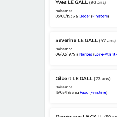
Yves LE GALL
(90 ans)
Naissance
05/05/1936 à
Cléder
(
Finistère
)
Severine LE GALL
(47 ans)
Naissance
06/02/1979 à
Nantes
(
Loire-Atlant
Gilbert LE GALL
(73 ans)
Naissance
15/03/1953 au
Faou
(
Finistère
)
Dominique LE GALL
(59 an