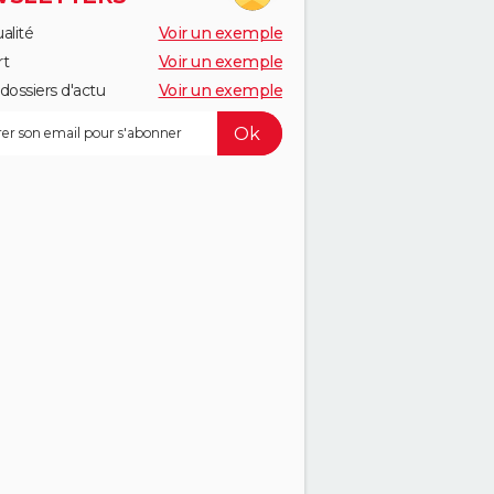
alité
Voir un exemple
rt
Voir un exemple
dossiers d'actu
Voir un exemple