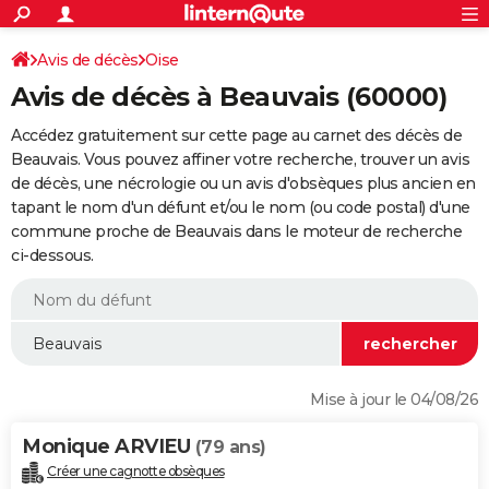
ACTUALITÉS
Connexion
S'inscrire
Avis de décès
Oise
Rechercher
Société
Education
Villes
Politique
Faits Divers
Monde
+
SPORT
Avis de décès à Beauvais (60000)
Football
Cyclisme
Forum
Coupe du monde 2026
Tennis
Rugby
CULTURE
Accédez gratuitement sur cette page au carnet des décès de
TNT
Cinéma
Musique
Programme TV
Streaming
Sorties cinéma
+
Beauvais. Vous pouvez affiner votre recherche, trouver un avis
FINANCE
de décès, une nécrologie ou un avis d'obsèques plus ancien en
Impôts
Immobilier
Banque
Crédit
Retraite
Epargne
Risques naturels par ville
Assurance
AUTO
tapant le nom d'un défunt et/ou le nom (ou code postal) d'une
commune proche de Beauvais dans le moteur de recherche
Réserver un essai
Berlines
Forum auto
Essais
Citadines
SUV
+
HIGH-TECH
ci-dessous.
Meilleur smartphone
Ordinateurs
Guide high-tech
Mobiles
Internet
Jeux vidéo
+
BRICOLAGE
Aménagement intérieur
Cuisine
Jardinage
+
Forum
Extérieur
Salle de bains
Rangement
WEEK-END
Escapades
Expositions
Week-end nature
Guides de France
Patrimoine
Musées
+
LIFESTYLE
Mise à jour le 04/08/26
Bien-être
Mode
+
Art de vivre
Loisirs
Modes de vie
SANTE
Monique ARVIEU
(79 ans)
Guide de la santé
Médicaments
+
Alimentation
Maladies
Sommeil
VOYAGE
Créer une cagnotte obsèques