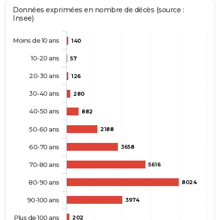
Données exprimées en nombre de décès (source :
Insee)
Moins de 10 ans
140
10-20 ans
57
20-30 ans
126
30-40 ans
280
40-50 ans
882
50-60 ans
2188
60-70 ans
3658
70-80 ans
5616
80-90 ans
8024
90-100 ans
3974
Plus de 100 ans
202