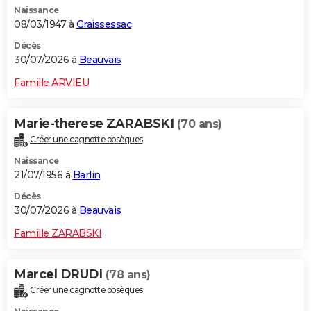
Naissance
City break
Voyage de noces
Climat
Destinations
Voyage nature
Forum
+
PHOTO
08/03/1947 à
Graissessac
GUIDES D'ACHAT
Décès
30/07/2026 à
Beauvais
BONS PLANS
Famille ARVIEU
CARTE DE VOEUX
Marie-therese ZARABSKI
(70 ans)
Carte Bonne année
Carte Pâques
Carte de Noël
Carte Saint-Valentin
Carte d'anniversaire
DICTIONNAIRE
Créer une cagnotte obsèques
Biographies
Expressions
Dictionnaire
Citations
Proverbes
PROGRAMME TV
Naissance
21/07/1956 à
Barlin
COPAINS D'AVANT
Décès
30/07/2026 à
Beauvais
Se connecter
Collèges
Universités
Service militaire
S'inscrire
Lycées
Primaires
Entreprises
Avis de recherche
AVIS DE DÉCÈS
Famille ZARABSKI
FORUM
Lifestyle
Sport
Television
Cinema
Bricolage
Culture
Auto
Voyage
Marcel DRUDI
(78 ans)
Créer une cagnotte obsèques