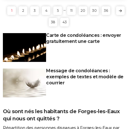
...
1
2
3
4
5
11
20
30
36
38
43
Carte de condoléances : envoyer
gratuitement une carte
Message de condoléances :
exemples de textes et modèle de
courrier
Où sont nés les habitants de Forges-les-Eaux
qui nous ont quittés ?
Répartition des personnes disparues à Forges-les-Eaux par