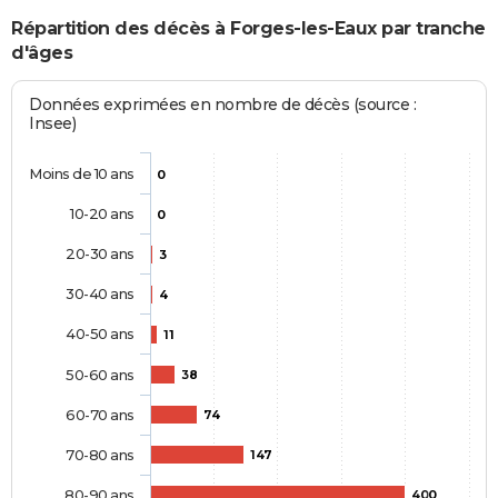
Répartition des décès à Forges-les-Eaux par tranche
d'âges
Données exprimées en nombre de décès (source :
Insee)
Moins de 10 ans
0
10-20 ans
0
20-30 ans
3
30-40 ans
4
40-50 ans
11
50-60 ans
38
60-70 ans
74
70-80 ans
147
80-90 ans
400