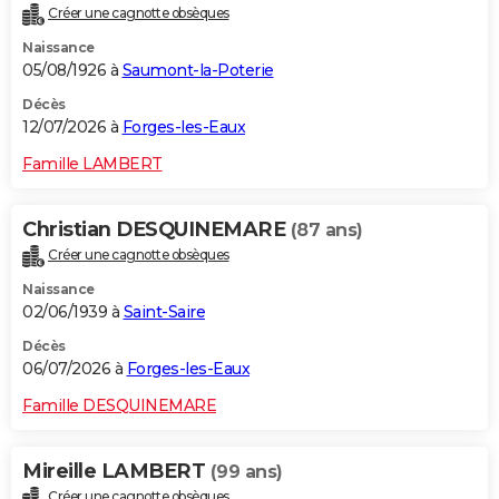
Créer une cagnotte obsèques
City break
Voyage de noces
Climat
Destinations
Voyage nature
Forum
+
PHOTO
Naissance
05/08/1926 à
Saumont-la-Poterie
GUIDES D'ACHAT
Décès
BONS PLANS
12/07/2026 à
Forges-les-Eaux
CARTE DE VOEUX
Famille LAMBERT
Carte Bonne année
Carte Pâques
Carte de Noël
Carte Saint-Valentin
Carte d'anniversaire
DICTIONNAIRE
Christian DESQUINEMARE
(87 ans)
Biographies
Expressions
Dictionnaire
Citations
Proverbes
PROGRAMME TV
Créer une cagnotte obsèques
Naissance
COPAINS D'AVANT
02/06/1939 à
Saint-Saire
Se connecter
Collèges
Universités
Service militaire
S'inscrire
Lycées
Primaires
Entreprises
Avis de recherche
AVIS DE DÉCÈS
Décès
06/07/2026 à
Forges-les-Eaux
FORUM
Famille DESQUINEMARE
Lifestyle
Sport
Television
Cinema
Bricolage
Culture
Auto
Voyage
Mireille LAMBERT
(99 ans)
Créer une cagnotte obsèques