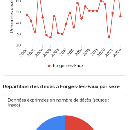
Personnes décédées
60
50
40
30
20
2002
2012
2022
2004
2014
2024
2006
2016
2008
2018
2000
2010
2020
Forges-les-Eaux
Répartition des décès à Forges-les-Eaux par sexe
Données exprimées en nombre de décès (source :
Insee)