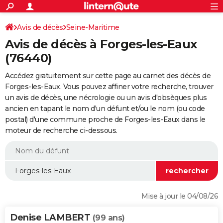
ACTUALITÉS
Connexion
S'inscrire
Avis de décès
Seine-Maritime
Rechercher
Société
Education
Villes
Politique
Faits Divers
Monde
+
SPORT
Avis de décès à Forges-les-Eaux
Football
Cyclisme
Forum
Coupe du monde 2026
Tennis
Rugby
CULTURE
(76440)
TNT
Cinéma
Musique
Programme TV
Streaming
Sorties cinéma
+
FINANCE
Accédez gratuitement sur cette page au carnet des décès de
Forges-les-Eaux. Vous pouvez affiner votre recherche, trouver
Impôts
Immobilier
Banque
Crédit
Retraite
Epargne
Risques naturels par ville
Assurance
AUTO
un avis de décès, une nécrologie ou un avis d'obsèques plus
ancien en tapant le nom d'un défunt et/ou le nom (ou code
Réserver un essai
Berlines
Forum auto
Essais
Citadines
SUV
+
HIGH-TECH
postal) d'une commune proche de Forges-les-Eaux dans le
moteur de recherche ci-dessous.
Meilleur smartphone
Ordinateurs
Guide high-tech
Mobiles
Internet
Jeux vidéo
+
BRICOLAGE
Aménagement intérieur
Cuisine
Jardinage
+
Forum
Extérieur
Salle de bains
Rangement
WEEK-END
Escapades
Expositions
Week-end nature
Guides de France
Patrimoine
Musées
+
LIFESTYLE
Bien-être
Mode
+
Art de vivre
Loisirs
Modes de vie
SANTE
Mise à jour le 04/08/26
Guide de la santé
Médicaments
+
Alimentation
Maladies
Sommeil
VOYAGE
Denise LAMBERT
(99 ans)