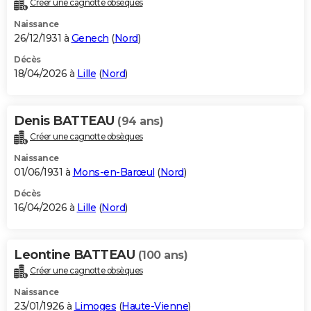
Créer une cagnotte obsèques
City break
Voyage de noces
Climat
Destinations
Voyage nature
Forum
+
PHOTO
Naissance
26/12/1931 à
Genech
(
Nord
)
GUIDES D'ACHAT
Décès
18/04/2026 à
Lille
(
Nord
)
BONS PLANS
CARTE DE VOEUX
Denis BATTEAU
(94 ans)
Carte Bonne année
Carte Pâques
Carte de Noël
Carte Saint-Valentin
Carte d'anniversaire
DICTIONNAIRE
Créer une cagnotte obsèques
Biographies
Expressions
Dictionnaire
Citations
Proverbes
PROGRAMME TV
Naissance
01/06/1931 à
Mons-en-Barœul
(
Nord
)
COPAINS D'AVANT
Décès
16/04/2026 à
Lille
(
Nord
)
Se connecter
Collèges
Universités
Service militaire
S'inscrire
Lycées
Primaires
Entreprises
Avis de recherche
AVIS DE DÉCÈS
FORUM
Leontine BATTEAU
(100 ans)
Lifestyle
Sport
Television
Cinema
Bricolage
Culture
Auto
Voyage
Créer une cagnotte obsèques
Naissance
23/01/1926 à
Limoges
(
Haute-Vienne
)