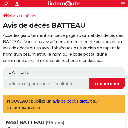
ACTUALITÉS
Connexion
S'inscrire
Avis de décès
Rechercher
Société
Education
Villes
Politique
Faits Divers
Monde
+
SPORT
Avis de décès BATTEAU
Football
Cyclisme
Forum
Coupe du monde 2026
Tennis
Rugby
CULTURE
Accédez gratuitement sur cette page au carnet des décès des
TNT
Cinéma
Musique
Programme TV
Streaming
Sorties cinéma
+
BATTEAU. Vous pouvez affiner votre recherche ou trouver un
FINANCE
avis de décès ou un avis d'obsèques plus ancien en tapant le
Impôts
Immobilier
Banque
Crédit
Retraite
Epargne
Risques naturels par ville
Assurance
AUTO
nom d'un défunt et/ou le nom ou le code postal d'une
commune dans le moteur de recherche ci-dessous.
Réserver un essai
Berlines
Forum auto
Essais
Citadines
SUV
+
HIGH-TECH
Meilleur smartphone
Ordinateurs
Guide high-tech
Mobiles
Internet
Jeux vidéo
+
BRICOLAGE
Aménagement intérieur
Cuisine
Jardinage
+
Forum
Extérieur
Salle de bains
Rangement
WEEK-END
Escapades
Expositions
Week-end nature
Guides de France
Patrimoine
Musées
+
LIFESTYLE
NOUVEAU :
publiez un
avis de décès gratuit
sur
Linternaute.com
Bien-être
Mode
+
Art de vivre
Loisirs
Modes de vie
SANTE
Noel BATTEAU
Guide de la santé
Médicaments
+
Alimentation
Maladies
Sommeil
(94 ans)
VOYAGE