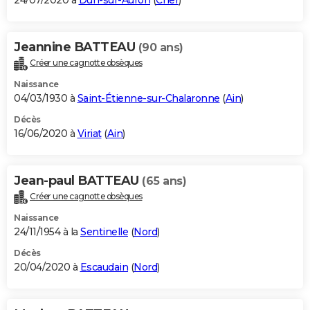
24/07/2020 à
Dun-sur-Auron
(
Cher
)
Jeannine BATTEAU
(90 ans)
Créer une cagnotte obsèques
Naissance
04/03/1930 à
Saint-Étienne-sur-Chalaronne
(
Ain
)
Décès
16/06/2020 à
Viriat
(
Ain
)
Jean-paul BATTEAU
(65 ans)
Créer une cagnotte obsèques
Naissance
24/11/1954 à la
Sentinelle
(
Nord
)
Décès
20/04/2020 à
Escaudain
(
Nord
)