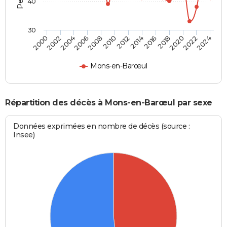
40
30
2018
2024
2006
2012
2000
2014
2020
2002
2008
2016
2022
2004
2010
Mons-en-Barœul
Répartition des décès à Mons-en-Barœul par sexe
Données exprimées en nombre de décès (source :
Insee)