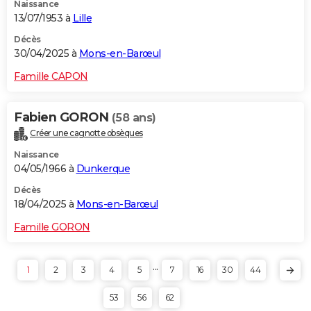
Naissance
13/07/1953 à
Lille
Décès
30/04/2025 à
Mons-en-Barœul
Famille CAPON
Fabien GORON
(58 ans)
Créer une cagnotte obsèques
Naissance
04/05/1966 à
Dunkerque
Décès
18/04/2025 à
Mons-en-Barœul
Famille GORON
...
1
2
3
4
5
7
16
30
44
53
56
62