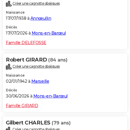
Créer une cagnotte obsèques
City break
Voyage de noces
Climat
Destinations
Voyage nature
Forum
+
PHOTO
Naissance
17/07/1938 à
Annœullin
GUIDES D'ACHAT
Décès
BONS PLANS
17/07/2026 à
Mons-en-Barœul
CARTE DE VOEUX
Famille DELEFOSSE
Carte Bonne année
Carte Pâques
Carte de Noël
Carte Saint-Valentin
Carte d'anniversaire
DICTIONNAIRE
Robert GIRARD
(84 ans)
Biographies
Expressions
Dictionnaire
Citations
Proverbes
PROGRAMME TV
Créer une cagnotte obsèques
Naissance
COPAINS D'AVANT
02/01/1942 à
Marseille
Se connecter
Collèges
Universités
Service militaire
S'inscrire
Lycées
Primaires
Entreprises
Avis de recherche
AVIS DE DÉCÈS
Décès
30/06/2026 à
Mons-en-Barœul
FORUM
Famille GIRARD
Lifestyle
Sport
Television
Cinema
Bricolage
Culture
Auto
Voyage
Gilbert CHARLES
(79 ans)
Créer une cagnotte obsèques