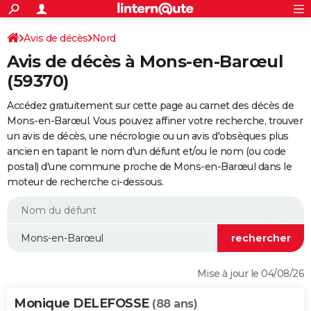
ACTUALITÉS
Connexion
S'inscrire
Avis de décès
Nord
Rechercher
Société
Education
Villes
Politique
Faits Divers
Monde
+
SPORT
Avis de décès à Mons-en-Barœul
Football
Cyclisme
Forum
Coupe du monde 2026
Tennis
Rugby
CULTURE
(59370)
TNT
Cinéma
Musique
Programme TV
Streaming
Sorties cinéma
+
FINANCE
Accédez gratuitement sur cette page au carnet des décès de
Mons-en-Barœul. Vous pouvez affiner votre recherche, trouver
Impôts
Immobilier
Banque
Crédit
Retraite
Epargne
Risques naturels par ville
Assurance
AUTO
un avis de décès, une nécrologie ou un avis d'obsèques plus
ancien en tapant le nom d'un défunt et/ou le nom (ou code
Réserver un essai
Berlines
Forum auto
Essais
Citadines
SUV
+
HIGH-TECH
postal) d'une commune proche de Mons-en-Barœul dans le
moteur de recherche ci-dessous.
Meilleur smartphone
Ordinateurs
Guide high-tech
Mobiles
Internet
Jeux vidéo
+
BRICOLAGE
Aménagement intérieur
Cuisine
Jardinage
+
Forum
Extérieur
Salle de bains
Rangement
WEEK-END
Escapades
Expositions
Week-end nature
Guides de France
Patrimoine
Musées
+
LIFESTYLE
Bien-être
Mode
+
Art de vivre
Loisirs
Modes de vie
SANTE
Mise à jour le 04/08/26
Guide de la santé
Médicaments
+
Alimentation
Maladies
Sommeil
VOYAGE
Monique DELEFOSSE
(88 ans)