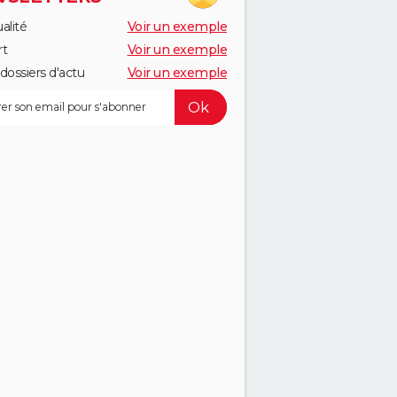
alité
Voir un exemple
rt
Voir un exemple
dossiers d'actu
Voir un exemple