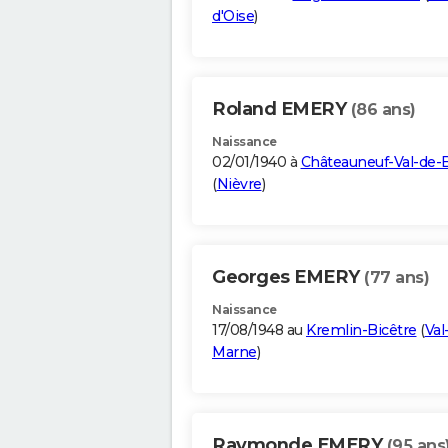
d'Oise
)
Roland EMERY
(86 ans)
Naissance
02/01/1940 à
Châteauneuf-Val-de-B
(
Nièvre
)
Georges EMERY
(77 ans)
Naissance
17/08/1948 au
Kremlin-Bicêtre
(
Val
Marne
)
Raymonde EMERY
(95 ans