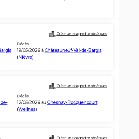
Créer une cagnotte obsèques
Décès
argis
19/05/2026 à
Châteauneuf-Val-de-Bargis
(
Nièvre
)
Créer une cagnotte obsèques
Décès
-de-
12/05/2026 au
Chesnay-Rocquencourt
(
Yvelines
)
)
Créer une cagnotte obsèques