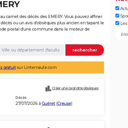
EMERY
Actu
Spo
 au carnet des décès des EMERY. Vous pouvez affiner
 décès ou un avis d'obsèques plus ancien en tapant le
Les 
code postal d'une commune dans le moteur de
s gratuit
sur Linternaute.com
Créer une cagnotte obsèques
Décès
27/07/2026 à
Guéret
(
Creuse
)