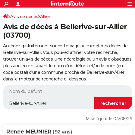
ACTUALITÉS
Connexion
S'inscrire
Avis de décès
Allier
Rechercher
Société
Education
Villes
Politique
Faits Divers
Monde
+
SPORT
Avis de décès à Bellerive-sur-Allier
Football
Cyclisme
Forum
Coupe du monde 2026
Tennis
Rugby
CULTURE
(03700)
TNT
Cinéma
Musique
Programme TV
Streaming
Sorties cinéma
+
FINANCE
Accédez gratuitement sur cette page au carnet des décès de
Bellerive-sur-Allier. Vous pouvez affiner votre recherche,
Impôts
Immobilier
Banque
Crédit
Retraite
Epargne
Risques naturels par ville
Assurance
AUTO
trouver un avis de décès, une nécrologie ou un avis d'obsèques
plus ancien en tapant le nom d'un défunt et/ou le nom (ou
Réserver un essai
Berlines
Forum auto
Essais
Citadines
SUV
+
HIGH-TECH
code postal) d'une commune proche de Bellerive-sur-Allier
dans le moteur de recherche ci-dessous.
Meilleur smartphone
Ordinateurs
Guide high-tech
Mobiles
Internet
Jeux vidéo
+
BRICOLAGE
Aménagement intérieur
Cuisine
Jardinage
+
Forum
Extérieur
Salle de bains
Rangement
WEEK-END
Escapades
Expositions
Week-end nature
Guides de France
Patrimoine
Musées
+
LIFESTYLE
Bien-être
Mode
+
Art de vivre
Loisirs
Modes de vie
SANTE
Mise à jour le 04/08/26
Guide de la santé
Médicaments
+
Alimentation
Maladies
Sommeil
VOYAGE
Renee MEUNIER
(92 ans)