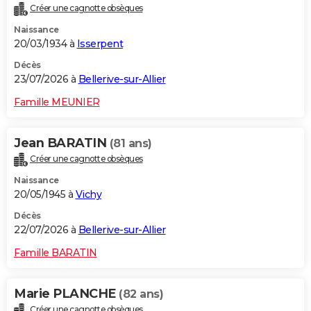
Créer une cagnotte obsèques
City break
Voyage de noces
Climat
Destinations
Voyage nature
Forum
+
PHOTO
Naissance
20/03/1934 à
Isserpent
GUIDES D'ACHAT
Décès
BONS PLANS
23/07/2026 à
Bellerive-sur-Allier
CARTE DE VOEUX
Famille MEUNIER
Carte Bonne année
Carte Pâques
Carte de Noël
Carte Saint-Valentin
Carte d'anniversaire
DICTIONNAIRE
Jean BARATIN
(81 ans)
Biographies
Expressions
Dictionnaire
Citations
Proverbes
PROGRAMME TV
Créer une cagnotte obsèques
Naissance
COPAINS D'AVANT
20/05/1945 à
Vichy
Se connecter
Collèges
Universités
Service militaire
S'inscrire
Lycées
Primaires
Entreprises
Avis de recherche
AVIS DE DÉCÈS
Décès
22/07/2026 à
Bellerive-sur-Allier
FORUM
Famille BARATIN
Lifestyle
Sport
Television
Cinema
Bricolage
Culture
Auto
Voyage
Marie PLANCHE
(82 ans)
Créer une cagnotte obsèques