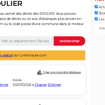
OULIER
Actu
Spo
 au carnet des décès des SOULIER. Vous pouvez
 avis de décès ou un avis d'obsèques plus ancien en
Les 
nom ou le code postal d'une commune dans le moteur
s gratuit
sur Linternaute.com
Créer une cagnotte obsèques
Décès
rôme
)
30/07/2026 à
Charols
(
Drôme
)