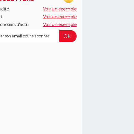
alité
Voir un exemple
rt
Voir un exemple
dossiers d'actu
Voir un exemple