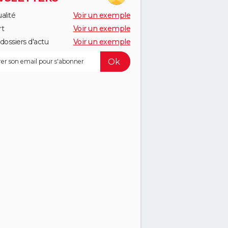
alité
Voir un exemple
rt
Voir un exemple
dossiers d'actu
Voir un exemple