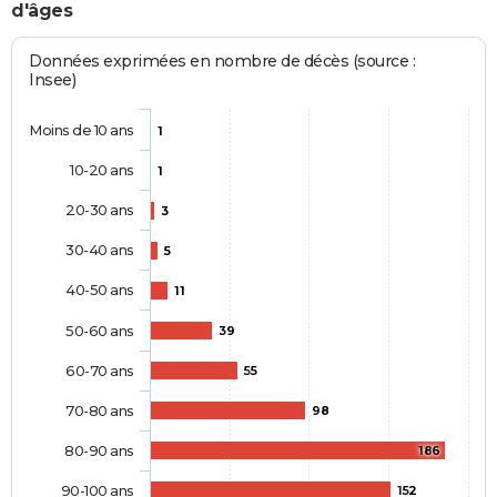
d'âges
Données exprimées en nombre de décès (source :
Insee)
Moins de 10 ans
1
10-20 ans
1
20-30 ans
3
30-40 ans
5
40-50 ans
11
50-60 ans
39
60-70 ans
55
70-80 ans
98
80-90 ans
186
90-100 ans
152