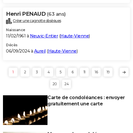
Henri PENAUD
(63 ans)
Créer une cagnotte obsèques
Naissance
11/02/1961 à
Neuvic-Entier
(
Haute-Vienne
)
Décès
06/09/2024 à
Aureil
(
Haute-Vienne
)
1
2
3
4
5
6
11
16
19
20
24
Carte de condoléances : envoyer
gratuitement une carte