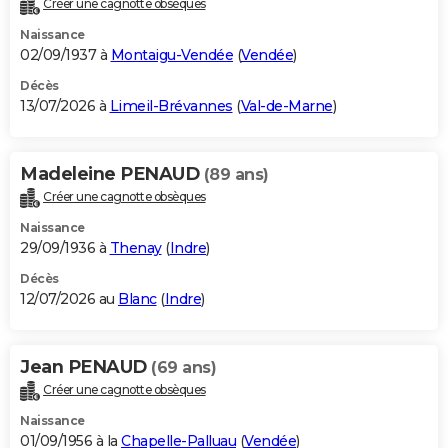
Créer une cagnotte obsèques
City break
Voyage de noces
Climat
Destinations
Voyage nature
Forum
+
PHOTO
Naissance
02/09/1937 à
Montaigu-Vendée
(
Vendée
)
GUIDES D'ACHAT
Décès
13/07/2026 à
Limeil-Brévannes
(
Val-de-Marne
)
BONS PLANS
CARTE DE VOEUX
Madeleine PENAUD
(89 ans)
Carte Bonne année
Carte Pâques
Carte de Noël
Carte Saint-Valentin
Carte d'anniversaire
DICTIONNAIRE
Créer une cagnotte obsèques
Biographies
Expressions
Dictionnaire
Citations
Proverbes
PROGRAMME TV
Naissance
29/09/1936 à
Thenay
(
Indre
)
COPAINS D'AVANT
Décès
12/07/2026 au
Blanc
(
Indre
)
Se connecter
Collèges
Universités
Service militaire
S'inscrire
Lycées
Primaires
Entreprises
Avis de recherche
AVIS DE DÉCÈS
FORUM
Jean PENAUD
(69 ans)
Lifestyle
Sport
Television
Cinema
Bricolage
Culture
Auto
Voyage
Créer une cagnotte obsèques
Naissance
01/09/1956 à la
Chapelle-Palluau
(
Vendée
)