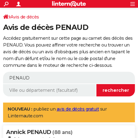
ACTUALITÉS
Connexion
S'inscrire
Avis de décès
Rechercher
Société
Education
Villes
Politique
Faits Divers
Monde
+
SPORT
Avis de décès PENAUD
Football
Cyclisme
Forum
Coupe du monde 2026
Tennis
Rugby
CULTURE
Accédez gratuitement sur cette page au carnet des décès des
TNT
Cinéma
Musique
Programme TV
Streaming
Sorties cinéma
+
PENAUD. Vous pouvez affiner votre recherche ou trouver un
FINANCE
avis de décès ou un avis d'obsèques plus ancien en tapant le
Impôts
Immobilier
Banque
Crédit
Retraite
Epargne
Risques naturels par ville
Assurance
AUTO
nom d'un défunt et/ou le nom ou le code postal d'une
commune dans le moteur de recherche ci-dessous.
Réserver un essai
Berlines
Forum auto
Essais
Citadines
SUV
+
HIGH-TECH
Meilleur smartphone
Ordinateurs
Guide high-tech
Mobiles
Internet
Jeux vidéo
+
BRICOLAGE
Aménagement intérieur
Cuisine
Jardinage
+
Forum
Extérieur
Salle de bains
Rangement
WEEK-END
Escapades
Expositions
Week-end nature
Guides de France
Patrimoine
Musées
+
LIFESTYLE
NOUVEAU :
publiez un
avis de décès gratuit
sur
Linternaute.com
Bien-être
Mode
+
Art de vivre
Loisirs
Modes de vie
SANTE
Annick PENAUD
Guide de la santé
Médicaments
+
Alimentation
Maladies
Sommeil
(88 ans)
VOYAGE