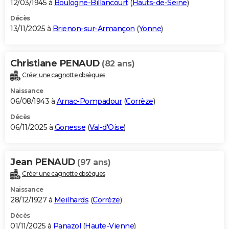
12/03/1945 à
Boulogne-Billancourt
(
Hauts-de-Seine
)
Décès
13/11/2025 à
Brienon-sur-Armançon
(
Yonne
)
Christiane PENAUD
(82 ans)
Créer une cagnotte obsèques
Naissance
06/08/1943 à
Arnac-Pompadour
(
Corrèze
)
Décès
06/11/2025 à
Gonesse
(
Val-d'Oise
)
Jean PENAUD
(97 ans)
Créer une cagnotte obsèques
Naissance
28/12/1927 à
Meilhards
(
Corrèze
)
Décès
01/11/2025 à
Panazol
(
Haute-Vienne
)