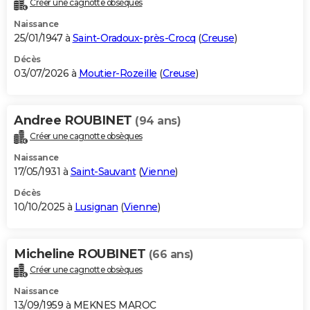
Créer une cagnotte obsèques
City break
Voyage de noces
Climat
Destinations
Voyage nature
Forum
+
PHOTO
Naissance
25/01/1947 à
Saint-Oradoux-près-Crocq
(
Creuse
)
GUIDES D'ACHAT
Décès
03/07/2026 à
Moutier-Rozeille
(
Creuse
)
BONS PLANS
CARTE DE VOEUX
Andree ROUBINET
(94 ans)
Carte Bonne année
Carte Pâques
Carte de Noël
Carte Saint-Valentin
Carte d'anniversaire
DICTIONNAIRE
Créer une cagnotte obsèques
Biographies
Expressions
Dictionnaire
Citations
Proverbes
PROGRAMME TV
Naissance
17/05/1931 à
Saint-Sauvant
(
Vienne
)
COPAINS D'AVANT
Décès
10/10/2025 à
Lusignan
(
Vienne
)
Se connecter
Collèges
Universités
Service militaire
S'inscrire
Lycées
Primaires
Entreprises
Avis de recherche
AVIS DE DÉCÈS
FORUM
Micheline ROUBINET
(66 ans)
Lifestyle
Sport
Television
Cinema
Bricolage
Culture
Auto
Voyage
Créer une cagnotte obsèques
Naissance
13/09/1959 à MEKNES MAROC