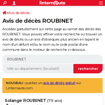
ACTUALITÉS
Connexion
S'inscrire
Avis de décès
Rechercher
Société
Education
Villes
Politique
Faits Divers
Monde
+
SPORT
Avis de décès ROUBINET
Football
Cyclisme
Forum
Coupe du monde 2026
Tennis
Rugby
CULTURE
Accédez gratuitement sur cette page au carnet des décès des
TNT
Cinéma
Musique
Programme TV
Streaming
Sorties cinéma
+
ROUBINET. Vous pouvez affiner votre recherche ou trouver un
FINANCE
avis de décès ou un avis d'obsèques plus ancien en tapant le
Impôts
Immobilier
Banque
Crédit
Retraite
Epargne
Risques naturels par ville
Assurance
AUTO
nom d'un défunt et/ou le nom ou le code postal d'une
commune dans le moteur de recherche ci-dessous.
Réserver un essai
Berlines
Forum auto
Essais
Citadines
SUV
+
HIGH-TECH
Meilleur smartphone
Ordinateurs
Guide high-tech
Mobiles
Internet
Jeux vidéo
+
BRICOLAGE
Aménagement intérieur
Cuisine
Jardinage
+
Forum
Extérieur
Salle de bains
Rangement
WEEK-END
Escapades
Expositions
Week-end nature
Guides de France
Patrimoine
Musées
+
LIFESTYLE
NOUVEAU :
publiez un
avis de décès gratuit
sur
Linternaute.com
Bien-être
Mode
+
Art de vivre
Loisirs
Modes de vie
SANTE
Solange ROUBINET
Guide de la santé
Médicaments
+
Alimentation
Maladies
Sommeil
(79 ans)
VOYAGE