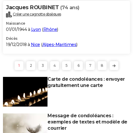
Jacques ROUBINET
(74 ans)
Créer une cagnotte obsèques
Naissance
01/01/1944 à
Lyon
(
Rhône
)
Décès
19/12/2018 à
Nice
(
Alpes-Maritimes
)
1
2
3
4
5
6
7
8
Carte de condoléances : envoyer
gratuitement une carte
Message de condoléances :
exemples de textes et modèle de
courrier