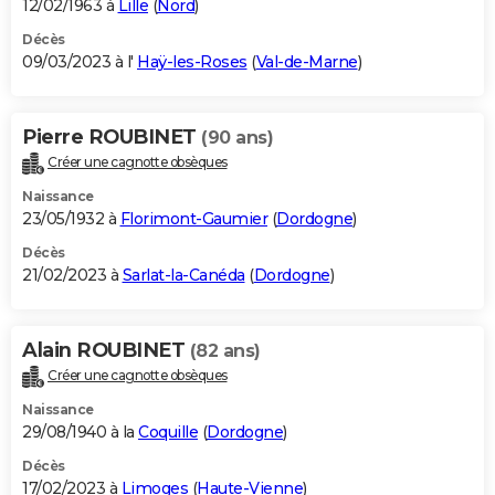
12/02/1963 à
Lille
(
Nord
)
Décès
09/03/2023 à l'
Haÿ-les-Roses
(
Val-de-Marne
)
Pierre ROUBINET
(90 ans)
Créer une cagnotte obsèques
Naissance
23/05/1932 à
Florimont-Gaumier
(
Dordogne
)
Décès
21/02/2023 à
Sarlat-la-Canéda
(
Dordogne
)
Alain ROUBINET
(82 ans)
Créer une cagnotte obsèques
Naissance
29/08/1940 à la
Coquille
(
Dordogne
)
Décès
17/02/2023 à
Limoges
(
Haute-Vienne
)