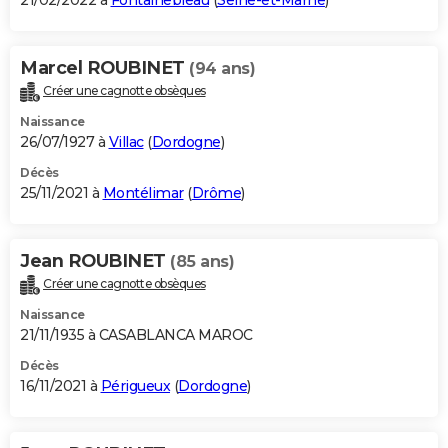
21/02/2022 à
Fontainebleau
(
Seine-et-Marne
)
Marcel ROUBINET
(94 ans)
Créer une cagnotte obsèques
Naissance
26/07/1927 à
Villac
(
Dordogne
)
Décès
25/11/2021 à
Montélimar
(
Drôme
)
Jean ROUBINET
(85 ans)
Créer une cagnotte obsèques
Naissance
21/11/1935 à CASABLANCA MAROC
Décès
16/11/2021 à
Périgueux
(
Dordogne
)