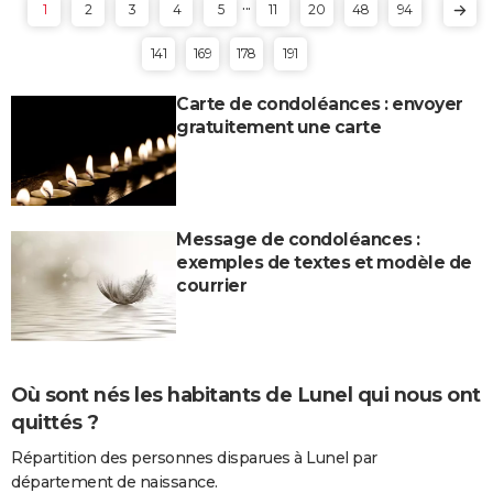
...
1
2
3
4
5
11
20
48
94
141
169
178
191
Carte de condoléances : envoyer
gratuitement une carte
Message de condoléances :
exemples de textes et modèle de
courrier
Où sont nés les habitants de Lunel qui nous ont
quittés ?
Répartition des personnes disparues à Lunel par
département de naissance.