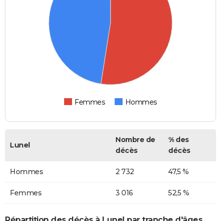
Femmes
Hommes
Nombre de
% des
Lunel
décès
décès
Hommes
2 732
47,5 %
Femmes
3 016
52,5 %
Répartition des décès à Lunel par tranche d'âges