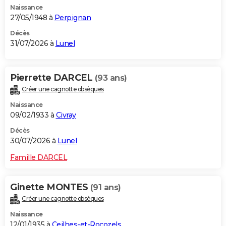
Naissance
City break
Voyage de noces
Climat
Destinations
Voyage nature
Forum
+
PHOTO
27/05/1948 à
Perpignan
GUIDES D'ACHAT
Décès
31/07/2026 à
Lunel
BONS PLANS
CARTE DE VOEUX
Pierrette DARCEL
(93 ans)
Créer une cagnotte obsèques
Carte Bonne année
Carte Pâques
Carte de Noël
Carte Saint-Valentin
Carte d'anniversaire
DICTIONNAIRE
Naissance
Biographies
Expressions
Dictionnaire
Citations
Proverbes
09/02/1933 à
Civray
PROGRAMME TV
Décès
COPAINS D'AVANT
30/07/2026 à
Lunel
Se connecter
Collèges
Universités
Service militaire
S'inscrire
Lycées
Primaires
Entreprises
Avis de recherche
AVIS DE DÉCÈS
Famille DARCEL
FORUM
Ginette MONTES
(91 ans)
Lifestyle
Sport
Television
Cinema
Bricolage
Culture
Auto
Voyage
Créer une cagnotte obsèques
Naissance
12/01/1935 à
Ceilhes-et-Rocozels