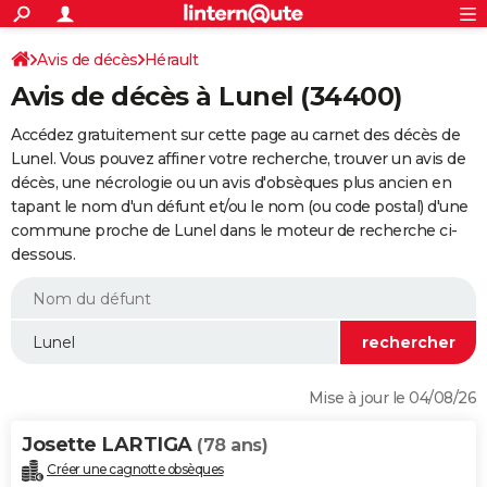
ACTUALITÉS
Connexion
S'inscrire
Avis de décès
Hérault
Rechercher
Société
Education
Villes
Politique
Faits Divers
Monde
+
SPORT
Avis de décès à Lunel (34400)
Football
Cyclisme
Forum
Coupe du monde 2026
Tennis
Rugby
CULTURE
Accédez gratuitement sur cette page au carnet des décès de
TNT
Cinéma
Musique
Programme TV
Streaming
Sorties cinéma
+
Lunel. Vous pouvez affiner votre recherche, trouver un avis de
FINANCE
décès, une nécrologie ou un avis d'obsèques plus ancien en
Impôts
Immobilier
Banque
Crédit
Retraite
Epargne
Risques naturels par ville
Assurance
AUTO
tapant le nom d'un défunt et/ou le nom (ou code postal) d'une
commune proche de Lunel dans le moteur de recherche ci-
Réserver un essai
Berlines
Forum auto
Essais
Citadines
SUV
+
HIGH-TECH
dessous.
Meilleur smartphone
Ordinateurs
Guide high-tech
Mobiles
Internet
Jeux vidéo
+
BRICOLAGE
Aménagement intérieur
Cuisine
Jardinage
+
Forum
Extérieur
Salle de bains
Rangement
WEEK-END
Escapades
Expositions
Week-end nature
Guides de France
Patrimoine
Musées
+
LIFESTYLE
Mise à jour le 04/08/26
Bien-être
Mode
+
Art de vivre
Loisirs
Modes de vie
SANTE
Josette LARTIGA
(78 ans)
Guide de la santé
Médicaments
+
Alimentation
Maladies
Sommeil
VOYAGE
Créer une cagnotte obsèques