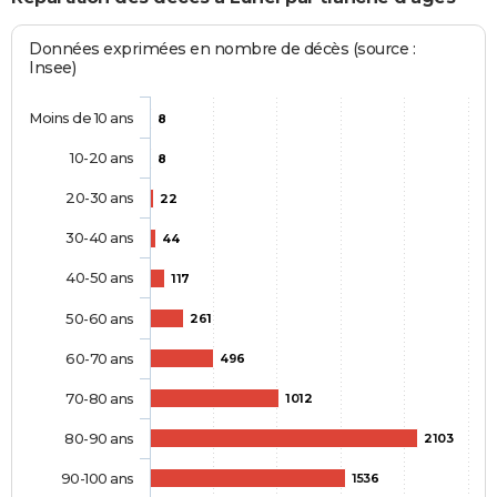
Données exprimées en nombre de décès (source :
Insee)
Moins de 10 ans
8
10-20 ans
8
20-30 ans
22
30-40 ans
44
40-50 ans
117
50-60 ans
261
60-70 ans
496
70-80 ans
1012
80-90 ans
2103
90-100 ans
1536