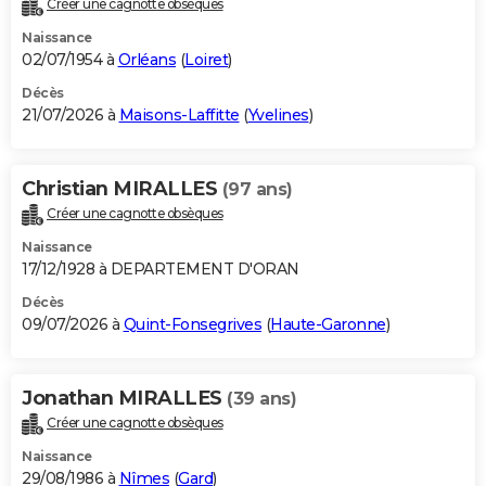
Créer une cagnotte obsèques
City break
Voyage de noces
Climat
Destinations
Voyage nature
Forum
+
PHOTO
Naissance
02/07/1954 à
Orléans
(
Loiret
)
GUIDES D'ACHAT
Décès
21/07/2026 à
Maisons-Laffitte
(
Yvelines
)
BONS PLANS
CARTE DE VOEUX
Christian MIRALLES
(97 ans)
Carte Bonne année
Carte Pâques
Carte de Noël
Carte Saint-Valentin
Carte d'anniversaire
DICTIONNAIRE
Créer une cagnotte obsèques
Biographies
Expressions
Dictionnaire
Citations
Proverbes
PROGRAMME TV
Naissance
17/12/1928 à DEPARTEMENT D'ORAN
COPAINS D'AVANT
Décès
09/07/2026 à
Quint-Fonsegrives
(
Haute-Garonne
)
Se connecter
Collèges
Universités
Service militaire
S'inscrire
Lycées
Primaires
Entreprises
Avis de recherche
AVIS DE DÉCÈS
FORUM
Jonathan MIRALLES
(39 ans)
Lifestyle
Sport
Television
Cinema
Bricolage
Culture
Auto
Voyage
Créer une cagnotte obsèques
Naissance
29/08/1986 à
Nîmes
(
Gard
)