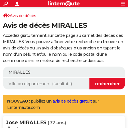
ACTUALITÉS
Connexion
S'inscrire
Avis de décès
Rechercher
Société
Education
Villes
Politique
Faits Divers
Monde
+
SPORT
Avis de décès MIRALLES
Football
Cyclisme
Forum
Coupe du monde 2026
Tennis
Rugby
CULTURE
Accédez gratuitement sur cette page au carnet des décès des
TNT
Cinéma
Musique
Programme TV
Streaming
Sorties cinéma
+
MIRALLES. Vous pouvez affiner votre recherche ou trouver un
FINANCE
avis de décès ou un avis d'obsèques plus ancien en tapant le
Impôts
Immobilier
Banque
Crédit
Retraite
Epargne
Risques naturels par ville
Assurance
AUTO
nom d'un défunt et/ou le nom ou le code postal d'une
commune dans le moteur de recherche ci-dessous.
Réserver un essai
Berlines
Forum auto
Essais
Citadines
SUV
+
HIGH-TECH
Meilleur smartphone
Ordinateurs
Guide high-tech
Mobiles
Internet
Jeux vidéo
+
BRICOLAGE
Aménagement intérieur
Cuisine
Jardinage
+
Forum
Extérieur
Salle de bains
Rangement
WEEK-END
Escapades
Expositions
Week-end nature
Guides de France
Patrimoine
Musées
+
LIFESTYLE
NOUVEAU :
publiez un
avis de décès gratuit
sur
Linternaute.com
Bien-être
Mode
+
Art de vivre
Loisirs
Modes de vie
SANTE
Jose MIRALLES
Guide de la santé
Médicaments
+
Alimentation
Maladies
Sommeil
(72 ans)
VOYAGE