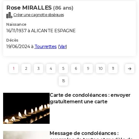
Rose MIRALLES
(86 ans)
Créer une cagnotte obsèques
Naissance
16/11/1937 à ALICANTE ESPAGNE
Décès
19/06/2024 à
Tourrettes
(
Var
)
1
2
3
4
5
6
9
10
11
15
Carte de condoléances : envoyer
gratuitement une carte
Message de condoléances :