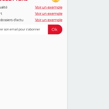
alité
Voir un exemple
rt
Voir un exemple
dossiers d'actu
Voir un exemple