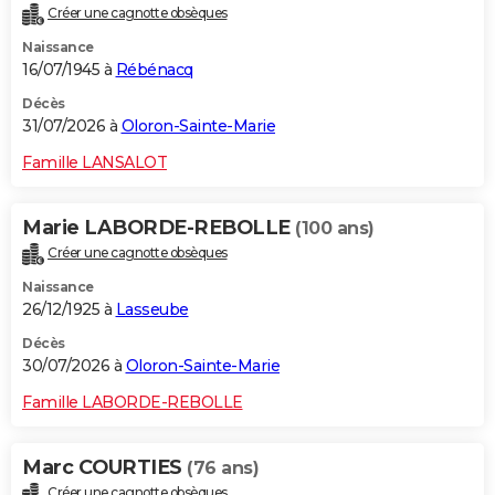
Créer une cagnotte obsèques
City break
Voyage de noces
Climat
Destinations
Voyage nature
Forum
+
PHOTO
Naissance
16/07/1945 à
Rébénacq
GUIDES D'ACHAT
Décès
BONS PLANS
31/07/2026 à
Oloron-Sainte-Marie
CARTE DE VOEUX
Famille LANSALOT
Carte Bonne année
Carte Pâques
Carte de Noël
Carte Saint-Valentin
Carte d'anniversaire
DICTIONNAIRE
Marie LABORDE-REBOLLE
(100 ans)
Biographies
Expressions
Dictionnaire
Citations
Proverbes
PROGRAMME TV
Créer une cagnotte obsèques
Naissance
COPAINS D'AVANT
26/12/1925 à
Lasseube
Se connecter
Collèges
Universités
Service militaire
S'inscrire
Lycées
Primaires
Entreprises
Avis de recherche
AVIS DE DÉCÈS
Décès
30/07/2026 à
Oloron-Sainte-Marie
FORUM
Famille LABORDE-REBOLLE
Lifestyle
Sport
Television
Cinema
Bricolage
Culture
Auto
Voyage
Marc COURTIES
(76 ans)
Créer une cagnotte obsèques