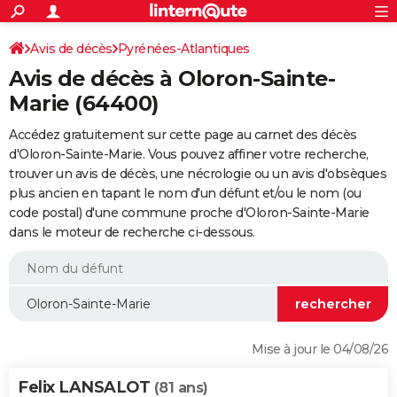
ACTUALITÉS
Connexion
S'inscrire
Avis de décès
Pyrénées-Atlantiques
Rechercher
Société
Education
Villes
Politique
Faits Divers
Monde
+
SPORT
Avis de décès à Oloron-Sainte-
Football
Cyclisme
Forum
Coupe du monde 2026
Tennis
Rugby
CULTURE
Marie (64400)
TNT
Cinéma
Musique
Programme TV
Streaming
Sorties cinéma
+
FINANCE
Accédez gratuitement sur cette page au carnet des décès
d'Oloron-Sainte-Marie. Vous pouvez affiner votre recherche,
Impôts
Immobilier
Banque
Crédit
Retraite
Epargne
Risques naturels par ville
Assurance
AUTO
trouver un avis de décès, une nécrologie ou un avis d'obsèques
plus ancien en tapant le nom d'un défunt et/ou le nom (ou
Réserver un essai
Berlines
Forum auto
Essais
Citadines
SUV
+
HIGH-TECH
code postal) d'une commune proche d'Oloron-Sainte-Marie
dans le moteur de recherche ci-dessous.
Meilleur smartphone
Ordinateurs
Guide high-tech
Mobiles
Internet
Jeux vidéo
+
BRICOLAGE
Aménagement intérieur
Cuisine
Jardinage
+
Forum
Extérieur
Salle de bains
Rangement
WEEK-END
Escapades
Expositions
Week-end nature
Guides de France
Patrimoine
Musées
+
LIFESTYLE
Bien-être
Mode
+
Art de vivre
Loisirs
Modes de vie
SANTE
Mise à jour le 04/08/26
Guide de la santé
Médicaments
+
Alimentation
Maladies
Sommeil
VOYAGE
Felix LANSALOT
(81 ans)