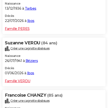
Naissance
City break
Voyage de noces
Climat
Destinations
Voyage nature
Forum
+
PHOTO
13/12/1936 à
Tarbes
GUIDES D'ACHAT
Décès
22/07/2026 à
Ibos
BONS PLANS
Famille PERES
CARTE DE VOEUX
Suzanne VERDU
(84 ans)
Carte Bonne année
Carte Pâques
Carte de Noël
Carte Saint-Valentin
Carte d'anniversaire
DICTIONNAIRE
Créer une cagnotte obsèques
Biographies
Expressions
Dictionnaire
Citations
Proverbes
PROGRAMME TV
Naissance
26/07/1941 à
Béziers
COPAINS D'AVANT
Décès
01/06/2026 à
Ibos
Se connecter
Collèges
Universités
Service militaire
S'inscrire
Lycées
Primaires
Entreprises
Avis de recherche
AVIS DE DÉCÈS
Famille VERDU
FORUM
Lifestyle
Sport
Television
Cinema
Bricolage
Culture
Auto
Voyage
Francoise CHANZY
(85 ans)
Créer une cagnotte obsèques