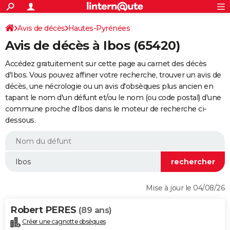
ACTUALITÉS
Connexion
S'inscrire
Avis de décès
Hautes-Pyrénées
Rechercher
Société
Education
Villes
Politique
Faits Divers
Monde
+
SPORT
Avis de décès à Ibos (65420)
Football
Cyclisme
Forum
Coupe du monde 2026
Tennis
Rugby
CULTURE
Accédez gratuitement sur cette page au carnet des décès
TNT
Cinéma
Musique
Programme TV
Streaming
Sorties cinéma
+
d'Ibos. Vous pouvez affiner votre recherche, trouver un avis de
FINANCE
décès, une nécrologie ou un avis d'obsèques plus ancien en
Impôts
Immobilier
Banque
Crédit
Retraite
Epargne
Risques naturels par ville
Assurance
AUTO
tapant le nom d'un défunt et/ou le nom (ou code postal) d'une
commune proche d'Ibos dans le moteur de recherche ci-
Réserver un essai
Berlines
Forum auto
Essais
Citadines
SUV
+
HIGH-TECH
dessous.
Meilleur smartphone
Ordinateurs
Guide high-tech
Mobiles
Internet
Jeux vidéo
+
BRICOLAGE
Aménagement intérieur
Cuisine
Jardinage
+
Forum
Extérieur
Salle de bains
Rangement
WEEK-END
Escapades
Expositions
Week-end nature
Guides de France
Patrimoine
Musées
+
LIFESTYLE
Mise à jour le 04/08/26
Bien-être
Mode
+
Art de vivre
Loisirs
Modes de vie
SANTE
Robert PERES
(89 ans)
Guide de la santé
Médicaments
+
Alimentation
Maladies
Sommeil
VOYAGE
Créer une cagnotte obsèques