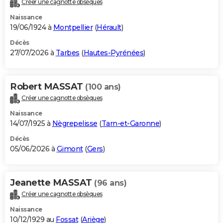
Créer une cagnotte obsèques
City break
Voyage de noces
Climat
Destinations
Voyage nature
Forum
+
PHOTO
Naissance
19/06/1924 à
Montpellier
(
Hérault
)
GUIDES D'ACHAT
Décès
27/07/2026 à
Tarbes
(
Hautes-Pyrénées
)
BONS PLANS
CARTE DE VOEUX
Robert MASSAT
(100 ans)
Carte Bonne année
Carte Pâques
Carte de Noël
Carte Saint-Valentin
Carte d'anniversaire
DICTIONNAIRE
Créer une cagnotte obsèques
Biographies
Expressions
Dictionnaire
Citations
Proverbes
PROGRAMME TV
Naissance
14/07/1925 à
Nègrepelisse
(
Tarn-et-Garonne
)
COPAINS D'AVANT
Décès
05/06/2026 à
Gimont
(
Gers
)
Se connecter
Collèges
Universités
Service militaire
S'inscrire
Lycées
Primaires
Entreprises
Avis de recherche
AVIS DE DÉCÈS
FORUM
Jeanette MASSAT
(96 ans)
Lifestyle
Sport
Television
Cinema
Bricolage
Culture
Auto
Voyage
Créer une cagnotte obsèques
Naissance
10/12/1929 au
Fossat
(
Ariège
)