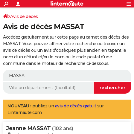
ACTUALITÉS
Connexion
S'inscrire
Avis de décès
Rechercher
Société
Education
Villes
Politique
Faits Divers
Monde
+
SPORT
Avis de décès MASSAT
Football
Cyclisme
Forum
Coupe du monde 2026
Tennis
Rugby
CULTURE
Accédez gratuitement sur cette page au carnet des décès des
TNT
Cinéma
Musique
Programme TV
Streaming
Sorties cinéma
+
MASSAT. Vous pouvez affiner votre recherche ou trouver un
FINANCE
avis de décès ou un avis d'obsèques plus ancien en tapant le
Impôts
Immobilier
Banque
Crédit
Retraite
Epargne
Risques naturels par ville
Assurance
AUTO
nom d'un défunt et/ou le nom ou le code postal d'une
commune dans le moteur de recherche ci-dessous.
Réserver un essai
Berlines
Forum auto
Essais
Citadines
SUV
+
HIGH-TECH
Meilleur smartphone
Ordinateurs
Guide high-tech
Mobiles
Internet
Jeux vidéo
+
BRICOLAGE
Aménagement intérieur
Cuisine
Jardinage
+
Forum
Extérieur
Salle de bains
Rangement
WEEK-END
Escapades
Expositions
Week-end nature
Guides de France
Patrimoine
Musées
+
LIFESTYLE
NOUVEAU :
publiez un
avis de décès gratuit
sur
Linternaute.com
Bien-être
Mode
+
Art de vivre
Loisirs
Modes de vie
SANTE
Jeanne MASSAT
Guide de la santé
Médicaments
+
Alimentation
Maladies
Sommeil
(102 ans)
VOYAGE