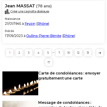
Jean MASSAT
(78 ans)
Créer une cagnotte obsèques
Naissance
21/01/1945 à
Feyzin
(
Rhône
)
Décès
17/09/2023 à
Oullins-Pierre-Bénite
(
Rhône
)
...
1
2
3
4
5
7
10
12
13
17
Carte de condoléances : envoyer
gratuitement une carte
Message de condoléances :