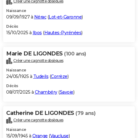
Créer une cagnotte obsèques
City break
Voyage de noces
Climat
Destinations
Voyage nature
Forum
+
PHOTO
Naissance
09/09/1927 à
Nérac
(
Lot-et-Garonne
)
GUIDES D'ACHAT
Décès
15/10/2025 à
Ibos
(
Hautes-Pyrénées
)
BONS PLANS
CARTE DE VOEUX
Marie DE LIGONDES
(100 ans)
Carte Bonne année
Carte Pâques
Carte de Noël
Carte Saint-Valentin
Carte d'anniversaire
DICTIONNAIRE
Créer une cagnotte obsèques
Biographies
Expressions
Dictionnaire
Citations
Proverbes
PROGRAMME TV
Naissance
24/05/1925 à
Tudeils
(
Corrèze
)
COPAINS D'AVANT
Décès
08/07/2025 à
Chambéry
(
Savoie
)
Se connecter
Collèges
Universités
Service militaire
S'inscrire
Lycées
Primaires
Entreprises
Avis de recherche
AVIS DE DÉCÈS
FORUM
Catherine DE LIGONDES
(79 ans)
Lifestyle
Sport
Television
Cinema
Bricolage
Culture
Auto
Voyage
Créer une cagnotte obsèques
Naissance
15/09/1945 à
Orange
(
Vaucluse
)