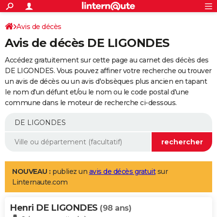
ACTUALITÉS
Connexion
S'inscrire
Avis de décès
Rechercher
Société
Education
Villes
Politique
Faits Divers
Monde
+
SPORT
Avis de décès DE LIGONDES
Football
Cyclisme
Forum
Coupe du monde 2026
Tennis
Rugby
CULTURE
Accédez gratuitement sur cette page au carnet des décès des
TNT
Cinéma
Musique
Programme TV
Streaming
Sorties cinéma
+
DE LIGONDES. Vous pouvez affiner votre recherche ou trouver
FINANCE
un avis de décès ou un avis d'obsèques plus ancien en tapant
Impôts
Immobilier
Banque
Crédit
Retraite
Epargne
Risques naturels par ville
Assurance
AUTO
le nom d'un défunt et/ou le nom ou le code postal d'une
commune dans le moteur de recherche ci-dessous.
Réserver un essai
Berlines
Forum auto
Essais
Citadines
SUV
+
HIGH-TECH
Meilleur smartphone
Ordinateurs
Guide high-tech
Mobiles
Internet
Jeux vidéo
+
BRICOLAGE
Aménagement intérieur
Cuisine
Jardinage
+
Forum
Extérieur
Salle de bains
Rangement
WEEK-END
Escapades
Expositions
Week-end nature
Guides de France
Patrimoine
Musées
+
LIFESTYLE
NOUVEAU :
publiez un
avis de décès gratuit
sur
Linternaute.com
Bien-être
Mode
+
Art de vivre
Loisirs
Modes de vie
SANTE
Henri DE LIGONDES
Guide de la santé
Médicaments
+
Alimentation
Maladies
Sommeil
(98 ans)
VOYAGE