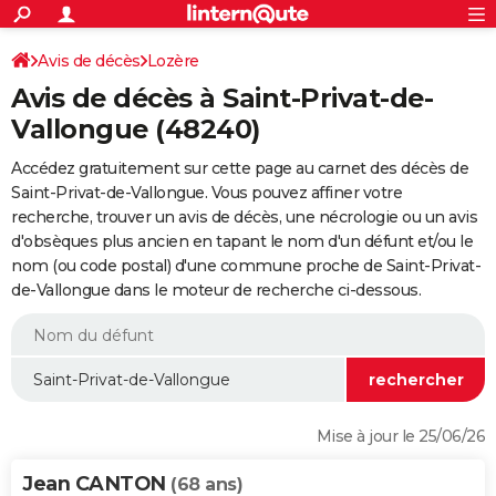
ACTUALITÉS
Connexion
S'inscrire
Avis de décès
Lozère
Rechercher
Société
Education
Villes
Politique
Faits Divers
Monde
+
SPORT
Avis de décès à Saint-Privat-de-
Football
Cyclisme
Forum
Coupe du monde 2026
Tennis
Rugby
CULTURE
Vallongue (48240)
TNT
Cinéma
Musique
Programme TV
Streaming
Sorties cinéma
+
FINANCE
Accédez gratuitement sur cette page au carnet des décès de
Saint-Privat-de-Vallongue. Vous pouvez affiner votre
Impôts
Immobilier
Banque
Crédit
Retraite
Epargne
Risques naturels par ville
Assurance
AUTO
recherche, trouver un avis de décès, une nécrologie ou un avis
d'obsèques plus ancien en tapant le nom d'un défunt et/ou le
Réserver un essai
Berlines
Forum auto
Essais
Citadines
SUV
+
HIGH-TECH
nom (ou code postal) d'une commune proche de Saint-Privat-
de-Vallongue dans le moteur de recherche ci-dessous.
Meilleur smartphone
Ordinateurs
Guide high-tech
Mobiles
Internet
Jeux vidéo
+
BRICOLAGE
Aménagement intérieur
Cuisine
Jardinage
+
Forum
Extérieur
Salle de bains
Rangement
WEEK-END
Escapades
Expositions
Week-end nature
Guides de France
Patrimoine
Musées
+
LIFESTYLE
Bien-être
Mode
+
Art de vivre
Loisirs
Modes de vie
SANTE
Mise à jour le 25/06/26
Guide de la santé
Médicaments
+
Alimentation
Maladies
Sommeil
VOYAGE
Jean CANTON
(68 ans)