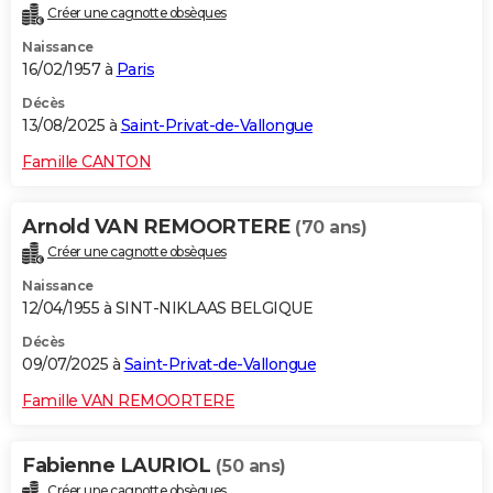
Créer une cagnotte obsèques
City break
Voyage de noces
Climat
Destinations
Voyage nature
Forum
+
PHOTO
Naissance
16/02/1957 à
Paris
GUIDES D'ACHAT
Décès
BONS PLANS
13/08/2025 à
Saint-Privat-de-Vallongue
CARTE DE VOEUX
Famille CANTON
Carte Bonne année
Carte Pâques
Carte de Noël
Carte Saint-Valentin
Carte d'anniversaire
DICTIONNAIRE
Arnold VAN REMOORTERE
(70 ans)
Biographies
Expressions
Dictionnaire
Citations
Proverbes
PROGRAMME TV
Créer une cagnotte obsèques
Naissance
COPAINS D'AVANT
12/04/1955 à SINT-NIKLAAS BELGIQUE
Se connecter
Collèges
Universités
Service militaire
S'inscrire
Lycées
Primaires
Entreprises
Avis de recherche
AVIS DE DÉCÈS
Décès
09/07/2025 à
Saint-Privat-de-Vallongue
FORUM
Famille VAN REMOORTERE
Lifestyle
Sport
Television
Cinema
Bricolage
Culture
Auto
Voyage
Fabienne LAURIOL
(50 ans)
Créer une cagnotte obsèques