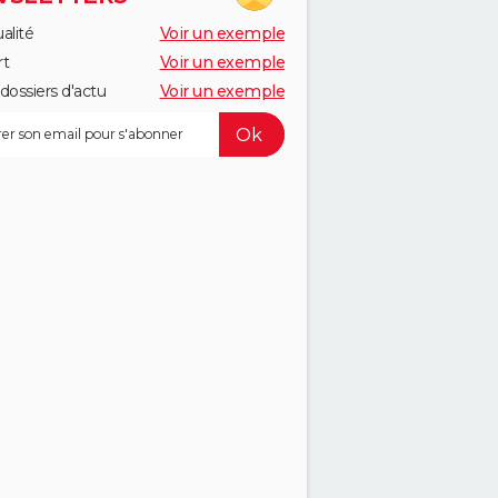
alité
Voir un exemple
rt
Voir un exemple
dossiers d'actu
Voir un exemple