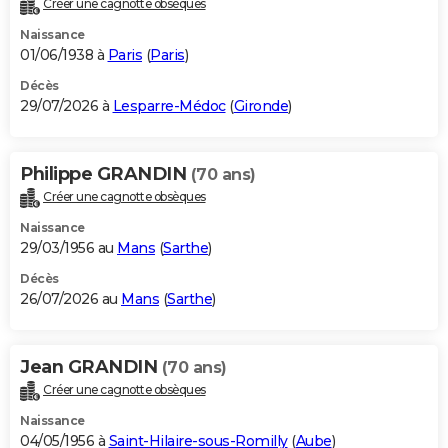
Créer une cagnotte obsèques
City break
Voyage de noces
Climat
Destinations
Voyage nature
Forum
+
PHOTO
Naissance
01/06/1938 à
Paris
(
Paris
)
GUIDES D'ACHAT
Décès
29/07/2026 à
Lesparre-Médoc
(
Gironde
)
BONS PLANS
CARTE DE VOEUX
Philippe GRANDIN
(70 ans)
Carte Bonne année
Carte Pâques
Carte de Noël
Carte Saint-Valentin
Carte d'anniversaire
DICTIONNAIRE
Créer une cagnotte obsèques
Biographies
Expressions
Dictionnaire
Citations
Proverbes
PROGRAMME TV
Naissance
29/03/1956 au
Mans
(
Sarthe
)
COPAINS D'AVANT
Décès
26/07/2026 au
Mans
(
Sarthe
)
Se connecter
Collèges
Universités
Service militaire
S'inscrire
Lycées
Primaires
Entreprises
Avis de recherche
AVIS DE DÉCÈS
FORUM
Jean GRANDIN
(70 ans)
Lifestyle
Sport
Television
Cinema
Bricolage
Culture
Auto
Voyage
Créer une cagnotte obsèques
Naissance
04/05/1956 à
Saint-Hilaire-sous-Romilly
(
Aube
)