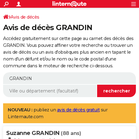
ACTUALITÉS
Connexion
S'inscrire
Avis de décès
Rechercher
Société
Education
Villes
Politique
Faits Divers
Monde
+
SPORT
Avis de décès GRANDIN
Football
Cyclisme
Forum
Coupe du monde 2026
Tennis
Rugby
CULTURE
Accédez gratuitement sur cette page au carnet des décès des
TNT
Cinéma
Musique
Programme TV
Streaming
Sorties cinéma
+
GRANDIN. Vous pouvez affiner votre recherche ou trouver un
FINANCE
avis de décès ou un avis d'obsèques plus ancien en tapant le
Impôts
Immobilier
Banque
Crédit
Retraite
Epargne
Risques naturels par ville
Assurance
AUTO
nom d'un défunt et/ou le nom ou le code postal d'une
commune dans le moteur de recherche ci-dessous.
Réserver un essai
Berlines
Forum auto
Essais
Citadines
SUV
+
HIGH-TECH
Meilleur smartphone
Ordinateurs
Guide high-tech
Mobiles
Internet
Jeux vidéo
+
BRICOLAGE
Aménagement intérieur
Cuisine
Jardinage
+
Forum
Extérieur
Salle de bains
Rangement
WEEK-END
Escapades
Expositions
Week-end nature
Guides de France
Patrimoine
Musées
+
LIFESTYLE
NOUVEAU :
publiez un
avis de décès gratuit
sur
Linternaute.com
Bien-être
Mode
+
Art de vivre
Loisirs
Modes de vie
SANTE
Suzanne GRANDIN
Guide de la santé
Médicaments
+
Alimentation
Maladies
Sommeil
(88 ans)
VOYAGE