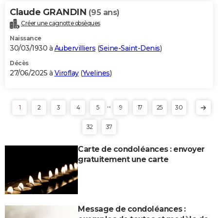
Claude GRANDIN
(95 ans)
Créer une cagnotte obsèques
Naissance
30/03/1930 à
Aubervilliers
(
Seine-Saint-Denis
)
Décès
27/06/2025 à
Viroflay
(
Yvelines
)
...
1
2
3
4
5
9
17
25
30
32
37
Carte de condoléances : envoyer
gratuitement une carte
Message de condoléances :