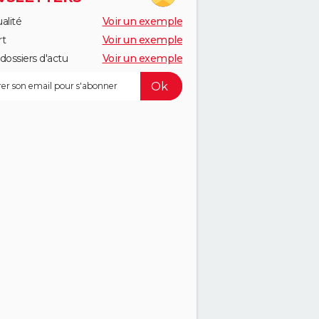
alité
Voir un exemple
rt
Voir un exemple
dossiers d'actu
Voir un exemple