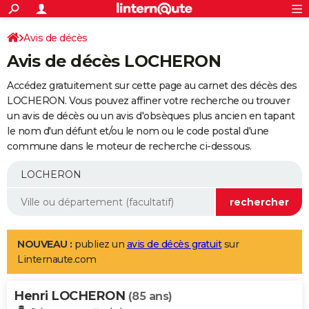
ACTUALITÉS
Connexion
S'inscrire
Avis de décès
Rechercher
Société
Education
Villes
Politique
Faits Divers
Monde
+
SPORT
Avis de décès LOCHERON
Football
Cyclisme
Forum
Coupe du monde 2026
Tennis
Rugby
CULTURE
Accédez gratuitement sur cette page au carnet des décès des
TNT
Cinéma
Musique
Programme TV
Streaming
Sorties cinéma
+
LOCHERON. Vous pouvez affiner votre recherche ou trouver
FINANCE
un avis de décès ou un avis d'obsèques plus ancien en tapant
Impôts
Immobilier
Banque
Crédit
Retraite
Epargne
Risques naturels par ville
Assurance
AUTO
le nom d'un défunt et/ou le nom ou le code postal d'une
commune dans le moteur de recherche ci-dessous.
Réserver un essai
Berlines
Forum auto
Essais
Citadines
SUV
+
HIGH-TECH
Meilleur smartphone
Ordinateurs
Guide high-tech
Mobiles
Internet
Jeux vidéo
+
BRICOLAGE
Aménagement intérieur
Cuisine
Jardinage
+
Forum
Extérieur
Salle de bains
Rangement
WEEK-END
Escapades
Expositions
Week-end nature
Guides de France
Patrimoine
Musées
+
LIFESTYLE
NOUVEAU :
publiez un
avis de décès gratuit
sur
Linternaute.com
Bien-être
Mode
+
Art de vivre
Loisirs
Modes de vie
SANTE
Henri LOCHERON
Guide de la santé
Médicaments
+
Alimentation
Maladies
Sommeil
(85 ans)
VOYAGE