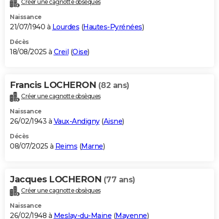
Créer une cagnotte obsèques
City break
Voyage de noces
Climat
Destinations
Voyage nature
Forum
+
PHOTO
Naissance
21/07/1940 à
Lourdes
(
Hautes-Pyrénées
)
GUIDES D'ACHAT
Décès
18/08/2025 à
Creil
(
Oise
)
BONS PLANS
CARTE DE VOEUX
Francis LOCHERON
(82 ans)
Carte Bonne année
Carte Pâques
Carte de Noël
Carte Saint-Valentin
Carte d'anniversaire
DICTIONNAIRE
Créer une cagnotte obsèques
Biographies
Expressions
Dictionnaire
Citations
Proverbes
PROGRAMME TV
Naissance
26/02/1943 à
Vaux-Andigny
(
Aisne
)
COPAINS D'AVANT
Décès
08/07/2025 à
Reims
(
Marne
)
Se connecter
Collèges
Universités
Service militaire
S'inscrire
Lycées
Primaires
Entreprises
Avis de recherche
AVIS DE DÉCÈS
FORUM
Jacques LOCHERON
(77 ans)
Lifestyle
Sport
Television
Cinema
Bricolage
Culture
Auto
Voyage
Créer une cagnotte obsèques
Naissance
26/02/1948 à
Meslay-du-Maine
(
Mayenne
)