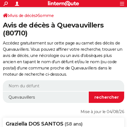
ACTUALITÉS
Connexion
S'inscrire
Avis de décès
Somme
Rechercher
Société
Education
Villes
Politique
Faits Divers
Monde
+
SPORT
Avis de décès à Quevauvillers
Football
Cyclisme
Forum
Coupe du monde 2026
Tennis
Rugby
CULTURE
(80710)
TNT
Cinéma
Musique
Programme TV
Streaming
Sorties cinéma
+
FINANCE
Accédez gratuitement sur cette page au carnet des décès de
Quevauvillers. Vous pouvez affiner votre recherche, trouver un
Impôts
Immobilier
Banque
Crédit
Retraite
Epargne
Risques naturels par ville
Assurance
AUTO
avis de décès, une nécrologie ou un avis d'obsèques plus
ancien en tapant le nom d'un défunt et/ou le nom (ou code
Réserver un essai
Berlines
Forum auto
Essais
Citadines
SUV
+
HIGH-TECH
postal) d'une commune proche de Quevauvillers dans le
moteur de recherche ci-dessous.
Meilleur smartphone
Ordinateurs
Guide high-tech
Mobiles
Internet
Jeux vidéo
+
BRICOLAGE
Aménagement intérieur
Cuisine
Jardinage
+
Forum
Extérieur
Salle de bains
Rangement
WEEK-END
Escapades
Expositions
Week-end nature
Guides de France
Patrimoine
Musées
+
LIFESTYLE
Bien-être
Mode
+
Art de vivre
Loisirs
Modes de vie
SANTE
Mise à jour le 04/08/26
Guide de la santé
Médicaments
+
Alimentation
Maladies
Sommeil
VOYAGE
Graziella DOS SANTOS
(58 ans)