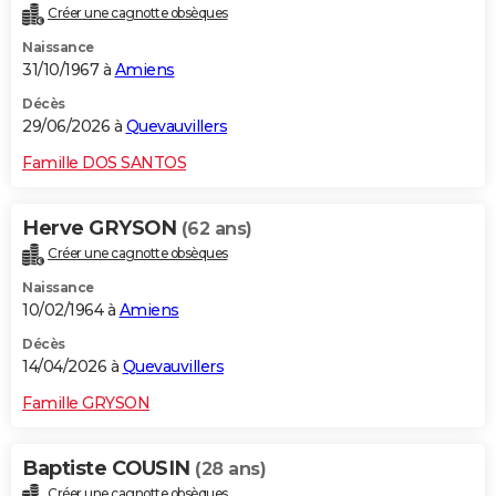
Créer une cagnotte obsèques
City break
Voyage de noces
Climat
Destinations
Voyage nature
Forum
+
PHOTO
Naissance
31/10/1967 à
Amiens
GUIDES D'ACHAT
Décès
BONS PLANS
29/06/2026 à
Quevauvillers
CARTE DE VOEUX
Famille DOS SANTOS
Carte Bonne année
Carte Pâques
Carte de Noël
Carte Saint-Valentin
Carte d'anniversaire
DICTIONNAIRE
Herve GRYSON
(62 ans)
Biographies
Expressions
Dictionnaire
Citations
Proverbes
PROGRAMME TV
Créer une cagnotte obsèques
Naissance
COPAINS D'AVANT
10/02/1964 à
Amiens
Se connecter
Collèges
Universités
Service militaire
S'inscrire
Lycées
Primaires
Entreprises
Avis de recherche
AVIS DE DÉCÈS
Décès
14/04/2026 à
Quevauvillers
FORUM
Famille GRYSON
Lifestyle
Sport
Television
Cinema
Bricolage
Culture
Auto
Voyage
Baptiste COUSIN
(28 ans)
Créer une cagnotte obsèques