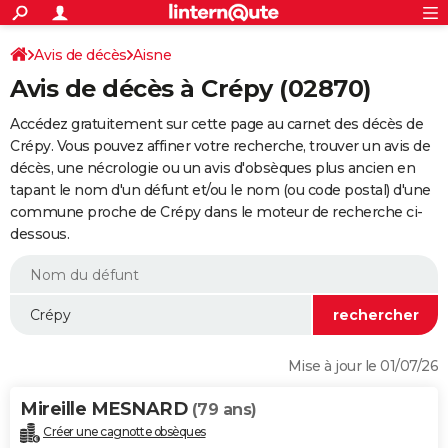
ACTUALITÉS
Connexion
S'inscrire
Avis de décès
Aisne
Rechercher
Société
Education
Villes
Politique
Faits Divers
Monde
+
SPORT
Avis de décès à Crépy (02870)
Football
Cyclisme
Forum
Coupe du monde 2026
Tennis
Rugby
CULTURE
Accédez gratuitement sur cette page au carnet des décès de
TNT
Cinéma
Musique
Programme TV
Streaming
Sorties cinéma
+
Crépy. Vous pouvez affiner votre recherche, trouver un avis de
FINANCE
décès, une nécrologie ou un avis d'obsèques plus ancien en
Impôts
Immobilier
Banque
Crédit
Retraite
Epargne
Risques naturels par ville
Assurance
AUTO
tapant le nom d'un défunt et/ou le nom (ou code postal) d'une
commune proche de Crépy dans le moteur de recherche ci-
Réserver un essai
Berlines
Forum auto
Essais
Citadines
SUV
+
HIGH-TECH
dessous.
Meilleur smartphone
Ordinateurs
Guide high-tech
Mobiles
Internet
Jeux vidéo
+
BRICOLAGE
Aménagement intérieur
Cuisine
Jardinage
+
Forum
Extérieur
Salle de bains
Rangement
WEEK-END
Escapades
Expositions
Week-end nature
Guides de France
Patrimoine
Musées
+
LIFESTYLE
Mise à jour le 01/07/26
Bien-être
Mode
+
Art de vivre
Loisirs
Modes de vie
SANTE
Mireille MESNARD
(79 ans)
Guide de la santé
Médicaments
+
Alimentation
Maladies
Sommeil
VOYAGE
Créer une cagnotte obsèques