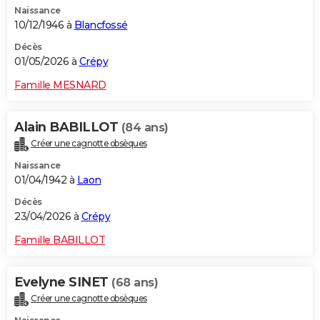
Naissance
City break
Voyage de noces
Climat
Destinations
Voyage nature
Forum
+
PHOTO
10/12/1946 à
Blancfossé
GUIDES D'ACHAT
Décès
01/05/2026 à
Crépy
BONS PLANS
Famille MESNARD
CARTE DE VOEUX
Alain BABILLOT
(84 ans)
Carte Bonne année
Carte Pâques
Carte de Noël
Carte Saint-Valentin
Carte d'anniversaire
DICTIONNAIRE
Créer une cagnotte obsèques
Biographies
Expressions
Dictionnaire
Citations
Proverbes
PROGRAMME TV
Naissance
01/04/1942 à
Laon
COPAINS D'AVANT
Décès
23/04/2026 à
Crépy
Se connecter
Collèges
Universités
Service militaire
S'inscrire
Lycées
Primaires
Entreprises
Avis de recherche
AVIS DE DÉCÈS
Famille BABILLOT
FORUM
Lifestyle
Sport
Television
Cinema
Bricolage
Culture
Auto
Voyage
Evelyne SINET
(68 ans)
Créer une cagnotte obsèques