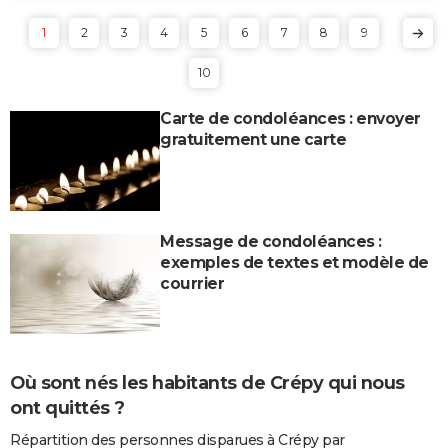
1
2
3
4
5
6
7
8
9
10
Carte de condoléances : envoyer
gratuitement une carte
Message de condoléances :
exemples de textes et modèle de
courrier
Où sont nés les habitants de Crépy qui nous
ont quittés ?
Répartition des personnes disparues à Crépy par