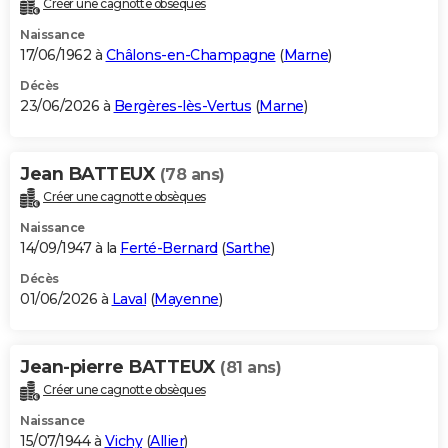
Créer une cagnotte obsèques
City break
Voyage de noces
Climat
Destinations
Voyage nature
Forum
+
PHOTO
Naissance
17/06/1962 à
Châlons-en-Champagne
(
Marne
)
GUIDES D'ACHAT
Décès
23/06/2026 à
Bergères-lès-Vertus
(
Marne
)
BONS PLANS
CARTE DE VOEUX
Jean BATTEUX
(78 ans)
Carte Bonne année
Carte Pâques
Carte de Noël
Carte Saint-Valentin
Carte d'anniversaire
DICTIONNAIRE
Créer une cagnotte obsèques
Biographies
Expressions
Dictionnaire
Citations
Proverbes
PROGRAMME TV
Naissance
14/09/1947 à la
Ferté-Bernard
(
Sarthe
)
COPAINS D'AVANT
Décès
01/06/2026 à
Laval
(
Mayenne
)
Se connecter
Collèges
Universités
Service militaire
S'inscrire
Lycées
Primaires
Entreprises
Avis de recherche
AVIS DE DÉCÈS
FORUM
Jean-pierre BATTEUX
(81 ans)
Lifestyle
Sport
Television
Cinema
Bricolage
Culture
Auto
Voyage
Créer une cagnotte obsèques
Naissance
15/07/1944 à
Vichy
(
Allier
)