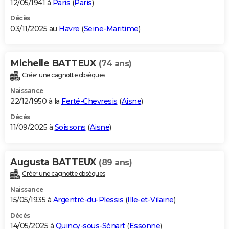
12/05/1941 à
Paris
(
Paris
)
Décès
03/11/2025 au
Havre
(
Seine-Maritime
)
Michelle BATTEUX
(74 ans)
Créer une cagnotte obsèques
Naissance
22/12/1950 à la
Ferté-Chevresis
(
Aisne
)
Décès
11/09/2025 à
Soissons
(
Aisne
)
Augusta BATTEUX
(89 ans)
Créer une cagnotte obsèques
Naissance
15/05/1935 à
Argentré-du-Plessis
(
Ille-et-Vilaine
)
Décès
14/05/2025 à
Quincy-sous-Sénart
(
Essonne
)