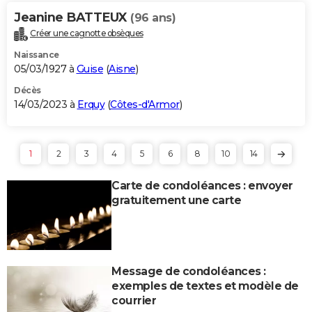
Jeanine BATTEUX
(96 ans)
Créer une cagnotte obsèques
Naissance
05/03/1927 à
Guise
(
Aisne
)
Décès
14/03/2023 à
Erquy
(
Côtes-d'Armor
)
1
2
3
4
5
6
8
10
14
Carte de condoléances : envoyer
gratuitement une carte
Message de condoléances :
exemples de textes et modèle de
courrier