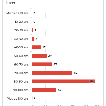
Insee)
Moins de 10 ans
0
10-20 ans
0
20-30 ans
2
30-40 ans
4
40-50 ans
17
50-60 ans
27
60-70 ans
37
70-80 ans
74
80-90 ans
116
90-100 ans
45
Plus de 100 ans
1