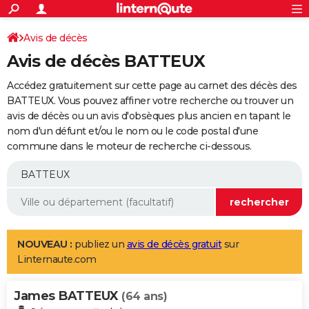
ACTUALITÉS
Connexion
S'inscrire
Avis de décès
Rechercher
Société
Education
Villes
Politique
Faits Divers
Monde
+
SPORT
Avis de décès BATTEUX
Football
Cyclisme
Forum
Coupe du monde 2026
Tennis
Rugby
CULTURE
Accédez gratuitement sur cette page au carnet des décès des
TNT
Cinéma
Musique
Programme TV
Streaming
Sorties cinéma
+
BATTEUX. Vous pouvez affiner votre recherche ou trouver un
FINANCE
avis de décès ou un avis d'obsèques plus ancien en tapant le
Impôts
Immobilier
Banque
Crédit
Retraite
Epargne
Risques naturels par ville
Assurance
AUTO
nom d'un défunt et/ou le nom ou le code postal d'une
commune dans le moteur de recherche ci-dessous.
Réserver un essai
Berlines
Forum auto
Essais
Citadines
SUV
+
HIGH-TECH
Meilleur smartphone
Ordinateurs
Guide high-tech
Mobiles
Internet
Jeux vidéo
+
BRICOLAGE
Aménagement intérieur
Cuisine
Jardinage
+
Forum
Extérieur
Salle de bains
Rangement
WEEK-END
Escapades
Expositions
Week-end nature
Guides de France
Patrimoine
Musées
+
LIFESTYLE
NOUVEAU :
publiez un
avis de décès gratuit
sur
Linternaute.com
Bien-être
Mode
+
Art de vivre
Loisirs
Modes de vie
SANTE
James BATTEUX
Guide de la santé
Médicaments
+
Alimentation
Maladies
Sommeil
(64 ans)
VOYAGE