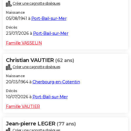
Créer une cagnotte obsèques
City break
Voyage de noces
Climat
Destinations
Voyage nature
Forum
+
PHOTO
Naissance
05/08/1941 à
Port-Bail-sur-Mer
GUIDES D'ACHAT
Décès
BONS PLANS
23/07/2026 à
Port-Bail-sur-Mer
CARTE DE VOEUX
Famille VASSELIN
Carte Bonne année
Carte Pâques
Carte de Noël
Carte Saint-Valentin
Carte d'anniversaire
DICTIONNAIRE
Christian VAUTIER
(62 ans)
Biographies
Expressions
Dictionnaire
Citations
Proverbes
PROGRAMME TV
Créer une cagnotte obsèques
Naissance
COPAINS D'AVANT
20/03/1964 à
Cherbourg-en-Cotentin
Se connecter
Collèges
Universités
Service militaire
S'inscrire
Lycées
Primaires
Entreprises
Avis de recherche
AVIS DE DÉCÈS
Décès
10/07/2026 à
Port-Bail-sur-Mer
FORUM
Famille VAUTIER
Lifestyle
Sport
Television
Cinema
Bricolage
Culture
Auto
Voyage
Jean-pierre LEGER
(77 ans)
Créer une cagnotte obsèques