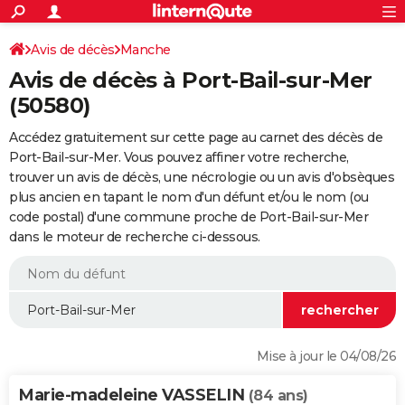
ACTUALITÉS
Connexion
S'inscrire
Avis de décès
Manche
Rechercher
Société
Education
Villes
Politique
Faits Divers
Monde
+
SPORT
Avis de décès à Port-Bail-sur-Mer
Football
Cyclisme
Forum
Coupe du monde 2026
Tennis
Rugby
CULTURE
(50580)
TNT
Cinéma
Musique
Programme TV
Streaming
Sorties cinéma
+
FINANCE
Accédez gratuitement sur cette page au carnet des décès de
Port-Bail-sur-Mer. Vous pouvez affiner votre recherche,
Impôts
Immobilier
Banque
Crédit
Retraite
Epargne
Risques naturels par ville
Assurance
AUTO
trouver un avis de décès, une nécrologie ou un avis d'obsèques
plus ancien en tapant le nom d'un défunt et/ou le nom (ou
Réserver un essai
Berlines
Forum auto
Essais
Citadines
SUV
+
HIGH-TECH
code postal) d'une commune proche de Port-Bail-sur-Mer
dans le moteur de recherche ci-dessous.
Meilleur smartphone
Ordinateurs
Guide high-tech
Mobiles
Internet
Jeux vidéo
+
BRICOLAGE
Aménagement intérieur
Cuisine
Jardinage
+
Forum
Extérieur
Salle de bains
Rangement
WEEK-END
Escapades
Expositions
Week-end nature
Guides de France
Patrimoine
Musées
+
LIFESTYLE
Bien-être
Mode
+
Art de vivre
Loisirs
Modes de vie
SANTE
Mise à jour le 04/08/26
Guide de la santé
Médicaments
+
Alimentation
Maladies
Sommeil
VOYAGE
Marie-madeleine VASSELIN
(84 ans)