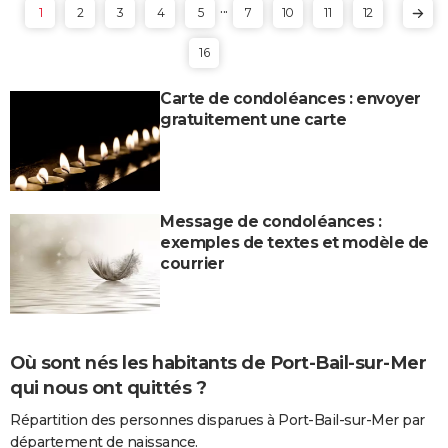
...
1
2
3
4
5
7
10
11
12
16
Carte de condoléances : envoyer
gratuitement une carte
Message de condoléances :
exemples de textes et modèle de
courrier
Où sont nés les habitants de Port-Bail-sur-Mer
qui nous ont quittés ?
Répartition des personnes disparues à Port-Bail-sur-Mer par
département de naissance.