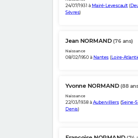
24/07/1931 à
Mairé-Levescault
(
Deu
Sèvres
)
Jean NORMAND
(76 ans)
Naissance
08/02/1950 à
Nantes
(
Loire-Atlant
Yvonne NORMAND
(88 ans
Naissance
22/03/1938 à
Aubervilliers
(
Seine-S
Denis
)
Francoise NORMAND
(74 