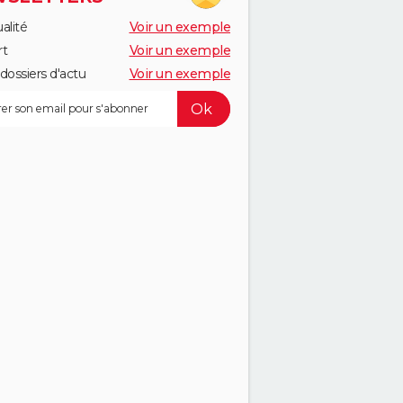
alité
Voir un exemple
rt
Voir un exemple
dossiers d'actu
Voir un exemple