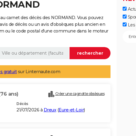
 NORMAND
Actu
Spo
e au carnet des décès des NORMAND. Vous pouvez
 avis de décès ou un avis d'obsèques plus ancien en
Les 
nom ou le code postal d'une commune dans le moteur
s gratuit
sur Linternaute.com
(76 ans)
Créer une cagnotte obsèques
Décès
21/07/2026 à
Dreux
(
Eure-et-Loir
)