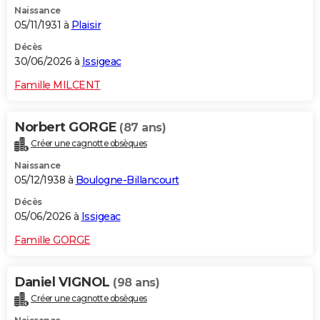
Naissance
City break
Voyage de noces
Climat
Destinations
Voyage nature
Forum
+
PHOTO
05/11/1931 à
Plaisir
GUIDES D'ACHAT
Décès
30/06/2026 à
Issigeac
BONS PLANS
Famille MILCENT
CARTE DE VOEUX
Norbert GORGE
(87 ans)
Carte Bonne année
Carte Pâques
Carte de Noël
Carte Saint-Valentin
Carte d'anniversaire
DICTIONNAIRE
Créer une cagnotte obsèques
Biographies
Expressions
Dictionnaire
Citations
Proverbes
PROGRAMME TV
Naissance
05/12/1938 à
Boulogne-Billancourt
COPAINS D'AVANT
Décès
05/06/2026 à
Issigeac
Se connecter
Collèges
Universités
Service militaire
S'inscrire
Lycées
Primaires
Entreprises
Avis de recherche
AVIS DE DÉCÈS
Famille GORGE
FORUM
Lifestyle
Sport
Television
Cinema
Bricolage
Culture
Auto
Voyage
Daniel VIGNOL
(98 ans)
Créer une cagnotte obsèques