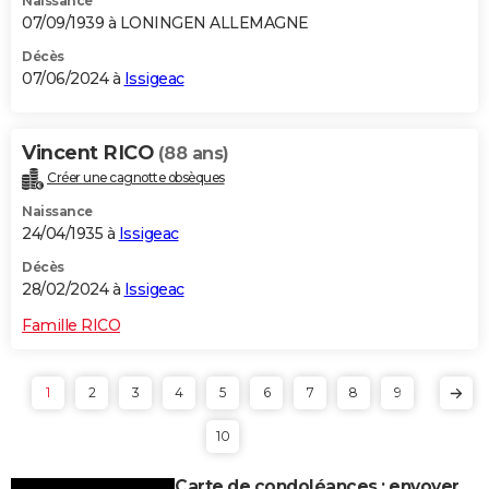
Naissance
07/09/1939 à LONINGEN ALLEMAGNE
Décès
07/06/2024 à
Issigeac
Vincent RICO
(88 ans)
Créer une cagnotte obsèques
Naissance
24/04/1935 à
Issigeac
Décès
28/02/2024 à
Issigeac
Famille RICO
1
2
3
4
5
6
7
8
9
10
Carte de condoléances : envoyer