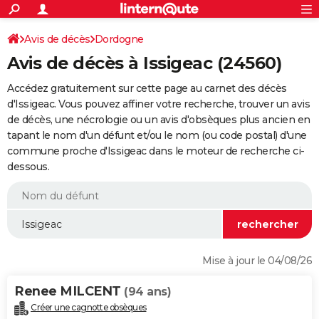
ACTUALITÉS
Connexion
S'inscrire
Avis de décès
Dordogne
Rechercher
Société
Education
Villes
Politique
Faits Divers
Monde
+
SPORT
Avis de décès à Issigeac (24560)
Football
Cyclisme
Forum
Coupe du monde 2026
Tennis
Rugby
CULTURE
Accédez gratuitement sur cette page au carnet des décès
TNT
Cinéma
Musique
Programme TV
Streaming
Sorties cinéma
+
d'Issigeac. Vous pouvez affiner votre recherche, trouver un avis
FINANCE
de décès, une nécrologie ou un avis d'obsèques plus ancien en
Impôts
Immobilier
Banque
Crédit
Retraite
Epargne
Risques naturels par ville
Assurance
AUTO
tapant le nom d'un défunt et/ou le nom (ou code postal) d'une
commune proche d'Issigeac dans le moteur de recherche ci-
Réserver un essai
Berlines
Forum auto
Essais
Citadines
SUV
+
HIGH-TECH
dessous.
Meilleur smartphone
Ordinateurs
Guide high-tech
Mobiles
Internet
Jeux vidéo
+
BRICOLAGE
Aménagement intérieur
Cuisine
Jardinage
+
Forum
Extérieur
Salle de bains
Rangement
WEEK-END
Escapades
Expositions
Week-end nature
Guides de France
Patrimoine
Musées
+
LIFESTYLE
Mise à jour le 04/08/26
Bien-être
Mode
+
Art de vivre
Loisirs
Modes de vie
SANTE
Renee MILCENT
(94 ans)
Guide de la santé
Médicaments
+
Alimentation
Maladies
Sommeil
VOYAGE
Créer une cagnotte obsèques