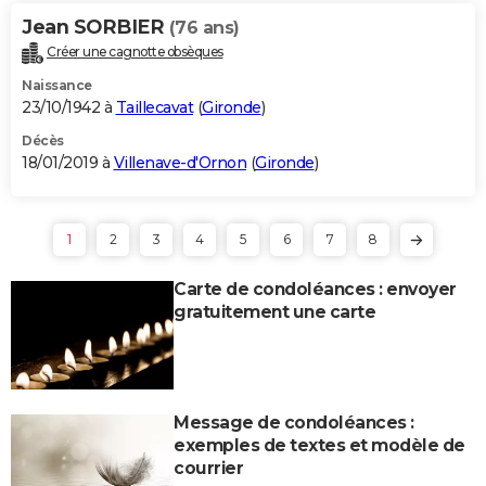
Jean SORBIER
(76 ans)
Créer une cagnotte obsèques
Naissance
23/10/1942 à
Taillecavat
(
Gironde
)
Décès
18/01/2019 à
Villenave-d'Ornon
(
Gironde
)
1
2
3
4
5
6
7
8
Carte de condoléances : envoyer
gratuitement une carte
Message de condoléances :
exemples de textes et modèle de
courrier