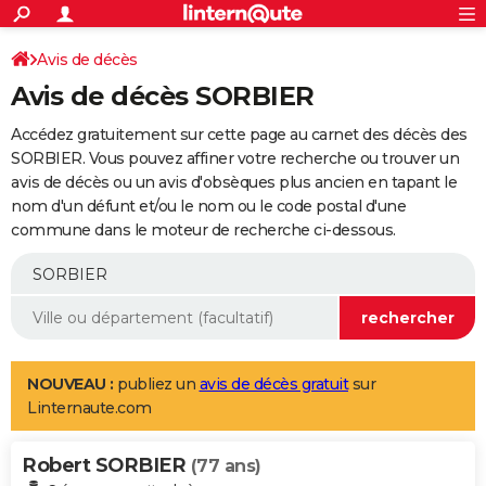
ACTUALITÉS
Connexion
S'inscrire
Avis de décès
Rechercher
Société
Education
Villes
Politique
Faits Divers
Monde
+
SPORT
Avis de décès SORBIER
Football
Cyclisme
Forum
Coupe du monde 2026
Tennis
Rugby
CULTURE
Accédez gratuitement sur cette page au carnet des décès des
TNT
Cinéma
Musique
Programme TV
Streaming
Sorties cinéma
+
SORBIER. Vous pouvez affiner votre recherche ou trouver un
FINANCE
avis de décès ou un avis d'obsèques plus ancien en tapant le
Impôts
Immobilier
Banque
Crédit
Retraite
Epargne
Risques naturels par ville
Assurance
AUTO
nom d'un défunt et/ou le nom ou le code postal d'une
commune dans le moteur de recherche ci-dessous.
Réserver un essai
Berlines
Forum auto
Essais
Citadines
SUV
+
HIGH-TECH
Meilleur smartphone
Ordinateurs
Guide high-tech
Mobiles
Internet
Jeux vidéo
+
BRICOLAGE
Aménagement intérieur
Cuisine
Jardinage
+
Forum
Extérieur
Salle de bains
Rangement
WEEK-END
Escapades
Expositions
Week-end nature
Guides de France
Patrimoine
Musées
+
LIFESTYLE
NOUVEAU :
publiez un
avis de décès gratuit
sur
Linternaute.com
Bien-être
Mode
+
Art de vivre
Loisirs
Modes de vie
SANTE
Robert SORBIER
Guide de la santé
Médicaments
+
Alimentation
Maladies
Sommeil
(77 ans)
VOYAGE