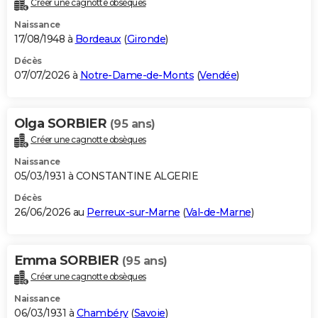
Créer une cagnotte obsèques
City break
Voyage de noces
Climat
Destinations
Voyage nature
Forum
+
PHOTO
Naissance
17/08/1948 à
Bordeaux
(
Gironde
)
GUIDES D'ACHAT
Décès
07/07/2026 à
Notre-Dame-de-Monts
(
Vendée
)
BONS PLANS
CARTE DE VOEUX
Olga SORBIER
(95 ans)
Carte Bonne année
Carte Pâques
Carte de Noël
Carte Saint-Valentin
Carte d'anniversaire
DICTIONNAIRE
Créer une cagnotte obsèques
Biographies
Expressions
Dictionnaire
Citations
Proverbes
PROGRAMME TV
Naissance
05/03/1931 à CONSTANTINE ALGERIE
COPAINS D'AVANT
Décès
26/06/2026 au
Perreux-sur-Marne
(
Val-de-Marne
)
Se connecter
Collèges
Universités
Service militaire
S'inscrire
Lycées
Primaires
Entreprises
Avis de recherche
AVIS DE DÉCÈS
FORUM
Emma SORBIER
(95 ans)
Lifestyle
Sport
Television
Cinema
Bricolage
Culture
Auto
Voyage
Créer une cagnotte obsèques
Naissance
06/03/1931 à
Chambéry
(
Savoie
)