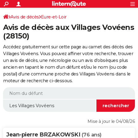
ACTUALITÉS
Connexion
S'inscrire
Avis de décès
Eure-et-Loir
Rechercher
Société
Education
Villes
Politique
Faits Divers
Monde
+
SPORT
Avis de décès aux Villages Vovéens
Football
Cyclisme
Forum
Coupe du monde 2026
Tennis
Rugby
CULTURE
(28150)
TNT
Cinéma
Musique
Programme TV
Streaming
Sorties cinéma
+
FINANCE
Accédez gratuitement sur cette page au carnet des décès des
Villages Vovéens. Vous pouvez affiner votre recherche, trouver
Impôts
Immobilier
Banque
Crédit
Retraite
Epargne
Risques naturels par ville
Assurance
AUTO
un avis de décès, une nécrologie ou un avis d'obsèques plus
ancien en tapant le nom d'un défunt et/ou le nom (ou code
Réserver un essai
Berlines
Forum auto
Essais
Citadines
SUV
+
HIGH-TECH
postal) d'une commune proche des Villages Vovéens dans le
moteur de recherche ci-dessous.
Meilleur smartphone
Ordinateurs
Guide high-tech
Mobiles
Internet
Jeux vidéo
+
BRICOLAGE
Aménagement intérieur
Cuisine
Jardinage
+
Forum
Extérieur
Salle de bains
Rangement
WEEK-END
Escapades
Expositions
Week-end nature
Guides de France
Patrimoine
Musées
+
LIFESTYLE
Bien-être
Mode
+
Art de vivre
Loisirs
Modes de vie
SANTE
Mise à jour le 04/08/26
Guide de la santé
Médicaments
+
Alimentation
Maladies
Sommeil
VOYAGE
Jean-pierre BRZAKOWSKI
(76 ans)