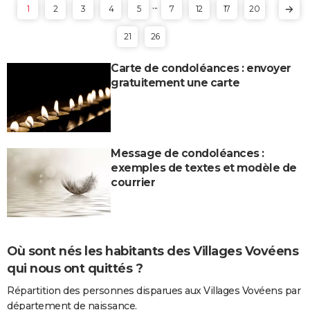
...
1
2
3
4
5
7
12
17
20
21
26
Carte de condoléances : envoyer
gratuitement une carte
Message de condoléances :
exemples de textes et modèle de
courrier
Où sont nés les habitants des Villages Vovéens
qui nous ont quittés ?
Répartition des personnes disparues aux Villages Vovéens par
département de naissance.