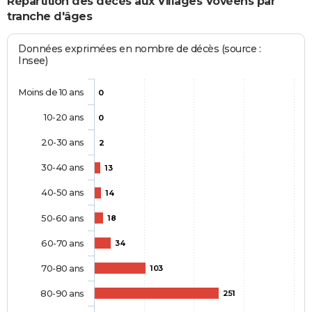
Répartition des décès aux Villages Vovéens par
tranche d'âges
Données exprimées en nombre de décès (source :
Insee)
Moins de 10 ans
0
10-20 ans
0
20-30 ans
2
30-40 ans
13
40-50 ans
14
50-60 ans
18
60-70 ans
34
70-80 ans
103
80-90 ans
251