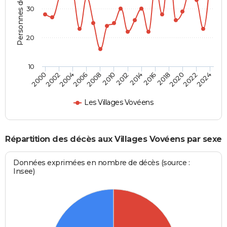
Personnes décédées
30
20
10
2000
2006
2012
2018
2024
2004
2010
2016
2022
2002
2008
2014
2020
Les Villages Vovéens
Répartition des décès aux Villages Vovéens par sexe
Données exprimées en nombre de décès (source :
Insee)