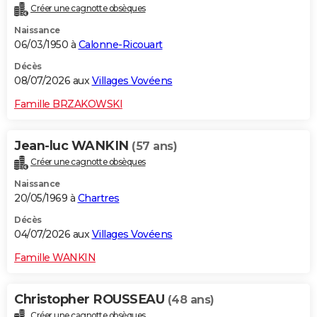
Créer une cagnotte obsèques
City break
Voyage de noces
Climat
Destinations
Voyage nature
Forum
+
PHOTO
Naissance
06/03/1950 à
Calonne-Ricouart
GUIDES D'ACHAT
Décès
BONS PLANS
08/07/2026 aux
Villages Vovéens
CARTE DE VOEUX
Famille BRZAKOWSKI
Carte Bonne année
Carte Pâques
Carte de Noël
Carte Saint-Valentin
Carte d'anniversaire
DICTIONNAIRE
Jean-luc WANKIN
(57 ans)
Biographies
Expressions
Dictionnaire
Citations
Proverbes
PROGRAMME TV
Créer une cagnotte obsèques
Naissance
COPAINS D'AVANT
20/05/1969 à
Chartres
Se connecter
Collèges
Universités
Service militaire
S'inscrire
Lycées
Primaires
Entreprises
Avis de recherche
AVIS DE DÉCÈS
Décès
04/07/2026 aux
Villages Vovéens
FORUM
Famille WANKIN
Lifestyle
Sport
Television
Cinema
Bricolage
Culture
Auto
Voyage
Christopher ROUSSEAU
(48 ans)
Créer une cagnotte obsèques