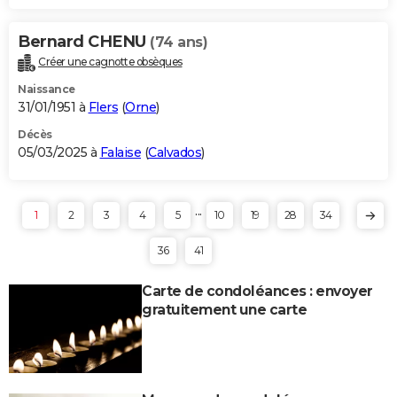
Bernard CHENU
(74 ans)
Créer une cagnotte obsèques
Naissance
31/01/1951 à
Flers
(
Orne
)
Décès
05/03/2025 à
Falaise
(
Calvados
)
...
1
2
3
4
5
10
19
28
34
36
41
Carte de condoléances : envoyer
gratuitement une carte