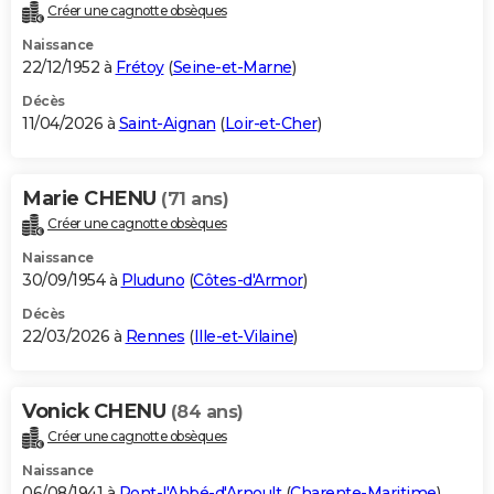
Créer une cagnotte obsèques
Naissance
22/12/1952 à
Frétoy
(
Seine-et-Marne
)
Décès
11/04/2026 à
Saint-Aignan
(
Loir-et-Cher
)
Marie CHENU
(71 ans)
Créer une cagnotte obsèques
Naissance
30/09/1954 à
Pluduno
(
Côtes-d'Armor
)
Décès
22/03/2026 à
Rennes
(
Ille-et-Vilaine
)
Vonick CHENU
(84 ans)
Créer une cagnotte obsèques
Naissance
06/08/1941 à
Pont-l'Abbé-d'Arnoult
(
Charente-Maritime
)