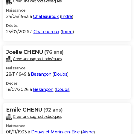
Créer une cagnotte obsèques
City break
Voyage de noces
Climat
Destinations
Voyage nature
Forum
+
PHOTO
Naissance
24/06/1963 à
Châteauroux
(
Indre
)
GUIDES D'ACHAT
Décès
25/07/2026 à
Châteauroux
(
Indre
)
BONS PLANS
CARTE DE VOEUX
Joelle CHENU
(76 ans)
Carte Bonne année
Carte Pâques
Carte de Noël
Carte Saint-Valentin
Carte d'anniversaire
DICTIONNAIRE
Créer une cagnotte obsèques
Biographies
Expressions
Dictionnaire
Citations
Proverbes
PROGRAMME TV
Naissance
28/11/1949 à
Besançon
(
Doubs
)
COPAINS D'AVANT
Décès
18/07/2026 à
Besançon
(
Doubs
)
Se connecter
Collèges
Universités
Service militaire
S'inscrire
Lycées
Primaires
Entreprises
Avis de recherche
AVIS DE DÉCÈS
FORUM
Emile CHENU
(92 ans)
Lifestyle
Sport
Television
Cinema
Bricolage
Culture
Auto
Voyage
Créer une cagnotte obsèques
Naissance
08/11/1933 à
Dhuys et Morin-en-Brie
(
Aisne
)