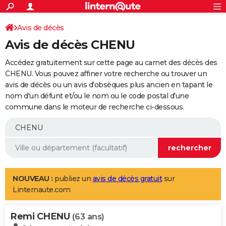
ACTUALITÉS
Connexion
S'inscrire
Avis de décès
Rechercher
Société
Education
Villes
Politique
Faits Divers
Monde
+
SPORT
Avis de décès CHENU
Football
Cyclisme
Forum
Coupe du monde 2026
Tennis
Rugby
CULTURE
Accédez gratuitement sur cette page au carnet des décès des
TNT
Cinéma
Musique
Programme TV
Streaming
Sorties cinéma
+
CHENU. Vous pouvez affiner votre recherche ou trouver un
FINANCE
avis de décès ou un avis d'obsèques plus ancien en tapant le
Impôts
Immobilier
Banque
Crédit
Retraite
Epargne
Risques naturels par ville
Assurance
AUTO
nom d'un défunt et/ou le nom ou le code postal d'une
commune dans le moteur de recherche ci-dessous.
Réserver un essai
Berlines
Forum auto
Essais
Citadines
SUV
+
HIGH-TECH
Meilleur smartphone
Ordinateurs
Guide high-tech
Mobiles
Internet
Jeux vidéo
+
BRICOLAGE
Aménagement intérieur
Cuisine
Jardinage
+
Forum
Extérieur
Salle de bains
Rangement
WEEK-END
Escapades
Expositions
Week-end nature
Guides de France
Patrimoine
Musées
+
LIFESTYLE
NOUVEAU :
publiez un
avis de décès gratuit
sur
Linternaute.com
Bien-être
Mode
+
Art de vivre
Loisirs
Modes de vie
SANTE
Remi CHENU
Guide de la santé
Médicaments
+
Alimentation
Maladies
Sommeil
(63 ans)
VOYAGE