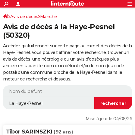
ACTUALITÉS
Connexion
S'inscrire
Avis de décès
Manche
Rechercher
Société
Education
Villes
Politique
Faits Divers
Monde
+
SPORT
Avis de décès à la Haye-Pesnel
Football
Cyclisme
Forum
Coupe du monde 2026
Tennis
Rugby
CULTURE
(50320)
TNT
Cinéma
Musique
Programme TV
Streaming
Sorties cinéma
+
FINANCE
Accédez gratuitement sur cette page au carnet des décès de la
Haye-Pesnel. Vous pouvez affiner votre recherche, trouver un
Impôts
Immobilier
Banque
Crédit
Retraite
Epargne
Risques naturels par ville
Assurance
AUTO
avis de décès, une nécrologie ou un avis d'obsèques plus
ancien en tapant le nom d'un défunt et/ou le nom (ou code
Réserver un essai
Berlines
Forum auto
Essais
Citadines
SUV
+
HIGH-TECH
postal) d'une commune proche de la Haye-Pesnel dans le
moteur de recherche ci-dessous.
Meilleur smartphone
Ordinateurs
Guide high-tech
Mobiles
Internet
Jeux vidéo
+
BRICOLAGE
Aménagement intérieur
Cuisine
Jardinage
+
Forum
Extérieur
Salle de bains
Rangement
WEEK-END
Escapades
Expositions
Week-end nature
Guides de France
Patrimoine
Musées
+
LIFESTYLE
Bien-être
Mode
+
Art de vivre
Loisirs
Modes de vie
SANTE
Mise à jour le 04/08/26
Guide de la santé
Médicaments
+
Alimentation
Maladies
Sommeil
VOYAGE
Tibor SARINSZKI
(92 ans)