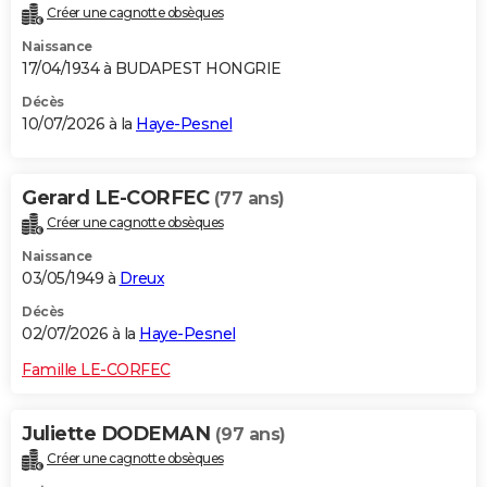
Créer une cagnotte obsèques
City break
Voyage de noces
Climat
Destinations
Voyage nature
Forum
+
PHOTO
Naissance
17/04/1934 à BUDAPEST HONGRIE
GUIDES D'ACHAT
Décès
BONS PLANS
10/07/2026 à la
Haye-Pesnel
CARTE DE VOEUX
Gerard LE-CORFEC
(77 ans)
Carte Bonne année
Carte Pâques
Carte de Noël
Carte Saint-Valentin
Carte d'anniversaire
DICTIONNAIRE
Créer une cagnotte obsèques
Biographies
Expressions
Dictionnaire
Citations
Proverbes
PROGRAMME TV
Naissance
03/05/1949 à
Dreux
COPAINS D'AVANT
Décès
Se connecter
Collèges
Universités
Service militaire
S'inscrire
Lycées
Primaires
Entreprises
Avis de recherche
02/07/2026 à la
Haye-Pesnel
AVIS DE DÉCÈS
Famille LE-CORFEC
FORUM
Lifestyle
Sport
Television
Cinema
Bricolage
Culture
Auto
Voyage
Juliette DODEMAN
(97 ans)
Créer une cagnotte obsèques