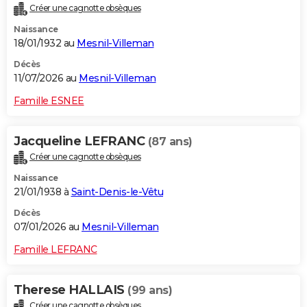
Créer une cagnotte obsèques
City break
Voyage de noces
Climat
Destinations
Voyage nature
Forum
+
PHOTO
Naissance
18/01/1932 au
Mesnil-Villeman
GUIDES D'ACHAT
Décès
BONS PLANS
11/07/2026 au
Mesnil-Villeman
CARTE DE VOEUX
Famille ESNEE
Carte Bonne année
Carte Pâques
Carte de Noël
Carte Saint-Valentin
Carte d'anniversaire
DICTIONNAIRE
Jacqueline LEFRANC
(87 ans)
Biographies
Expressions
Dictionnaire
Citations
Proverbes
PROGRAMME TV
Créer une cagnotte obsèques
Naissance
COPAINS D'AVANT
21/01/1938 à
Saint-Denis-le-Vêtu
Se connecter
Collèges
Universités
Service militaire
S'inscrire
Lycées
Primaires
Entreprises
Avis de recherche
AVIS DE DÉCÈS
Décès
07/01/2026 au
Mesnil-Villeman
FORUM
Famille LEFRANC
Lifestyle
Sport
Television
Cinema
Bricolage
Culture
Auto
Voyage
Therese HALLAIS
(99 ans)
Créer une cagnotte obsèques