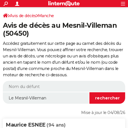
ACTUALITÉS
Connexion
S'inscrire
Avis de décès
Manche
Rechercher
Société
Education
Villes
Politique
Faits Divers
Monde
+
SPORT
Avis de décès au Mesnil-Villeman
Football
Cyclisme
Forum
Coupe du monde 2026
Tennis
Rugby
CULTURE
(50450)
TNT
Cinéma
Musique
Programme TV
Streaming
Sorties cinéma
+
FINANCE
Accédez gratuitement sur cette page au carnet des décès du
Mesnil-Villeman. Vous pouvez affiner votre recherche, trouver
Impôts
Immobilier
Banque
Crédit
Retraite
Epargne
Risques naturels par ville
Assurance
AUTO
un avis de décès, une nécrologie ou un avis d'obsèques plus
ancien en tapant le nom d'un défunt et/ou le nom (ou code
Réserver un essai
Berlines
Forum auto
Essais
Citadines
SUV
+
HIGH-TECH
postal) d'une commune proche du Mesnil-Villeman dans le
moteur de recherche ci-dessous.
Meilleur smartphone
Ordinateurs
Guide high-tech
Mobiles
Internet
Jeux vidéo
+
BRICOLAGE
Aménagement intérieur
Cuisine
Jardinage
+
Forum
Extérieur
Salle de bains
Rangement
WEEK-END
Escapades
Expositions
Week-end nature
Guides de France
Patrimoine
Musées
+
LIFESTYLE
Bien-être
Mode
+
Art de vivre
Loisirs
Modes de vie
SANTE
Mise à jour le 04/08/26
Guide de la santé
Médicaments
+
Alimentation
Maladies
Sommeil
VOYAGE
Maurice ESNEE
(94 ans)