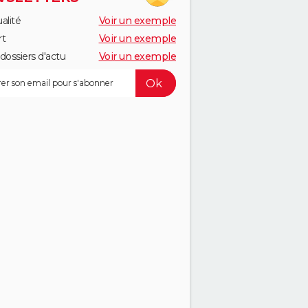
alité
Voir un exemple
rt
Voir un exemple
dossiers d'actu
Voir un exemple