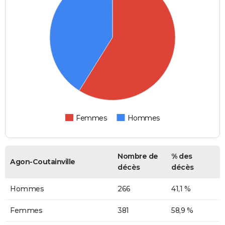
Femmes
Hommes
Nombre de
% des
Agon-Coutainville
décès
décès
Hommes
266
41,1 %
Femmes
381
58,9 %