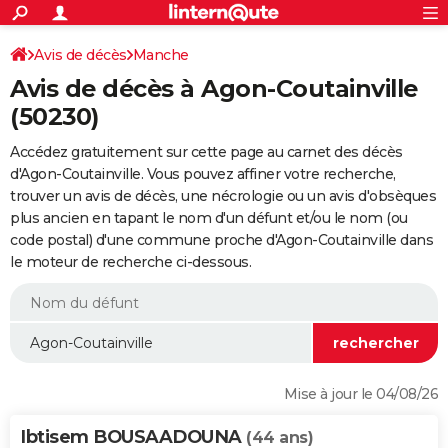
ACTUALITÉS
Connexion
S'inscrire
Avis de décès
Manche
Rechercher
Société
Education
Villes
Politique
Faits Divers
Monde
+
SPORT
Avis de décès à Agon-Coutainville
Football
Cyclisme
Forum
Coupe du monde 2026
Tennis
Rugby
CULTURE
(50230)
TNT
Cinéma
Musique
Programme TV
Streaming
Sorties cinéma
+
FINANCE
Accédez gratuitement sur cette page au carnet des décès
d'Agon-Coutainville. Vous pouvez affiner votre recherche,
Impôts
Immobilier
Banque
Crédit
Retraite
Epargne
Risques naturels par ville
Assurance
AUTO
trouver un avis de décès, une nécrologie ou un avis d'obsèques
plus ancien en tapant le nom d'un défunt et/ou le nom (ou
Réserver un essai
Berlines
Forum auto
Essais
Citadines
SUV
+
HIGH-TECH
code postal) d'une commune proche d'Agon-Coutainville dans
le moteur de recherche ci-dessous.
Meilleur smartphone
Ordinateurs
Guide high-tech
Mobiles
Internet
Jeux vidéo
+
BRICOLAGE
Aménagement intérieur
Cuisine
Jardinage
+
Forum
Extérieur
Salle de bains
Rangement
WEEK-END
Escapades
Expositions
Week-end nature
Guides de France
Patrimoine
Musées
+
LIFESTYLE
Bien-être
Mode
+
Art de vivre
Loisirs
Modes de vie
SANTE
Mise à jour le 04/08/26
Guide de la santé
Médicaments
+
Alimentation
Maladies
Sommeil
VOYAGE
Ibtisem BOUSAADOUNA
(44 ans)