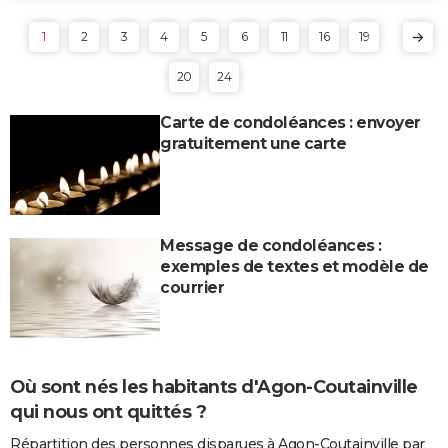
1
2
3
4
5
6
11
16
19
20
24
Carte de condoléances : envoyer
gratuitement une carte
Message de condoléances :
exemples de textes et modèle de
courrier
Où sont nés les habitants d'Agon-Coutainville
qui nous ont quittés ?
Répartition des personnes disparues à Agon-Coutainville par