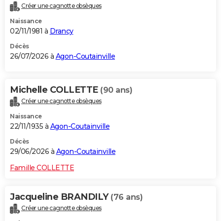
Créer une cagnotte obsèques
City break
Voyage de noces
Climat
Destinations
Voyage nature
Forum
+
PHOTO
Naissance
02/11/1981 à
Drancy
GUIDES D'ACHAT
Décès
BONS PLANS
26/07/2026 à
Agon-Coutainville
CARTE DE VOEUX
Michelle COLLETTE
(90 ans)
Carte Bonne année
Carte Pâques
Carte de Noël
Carte Saint-Valentin
Carte d'anniversaire
DICTIONNAIRE
Créer une cagnotte obsèques
Biographies
Expressions
Dictionnaire
Citations
Proverbes
PROGRAMME TV
Naissance
22/11/1935 à
Agon-Coutainville
COPAINS D'AVANT
Décès
Se connecter
Collèges
Universités
Service militaire
S'inscrire
Lycées
Primaires
Entreprises
Avis de recherche
29/06/2026 à
Agon-Coutainville
AVIS DE DÉCÈS
Famille COLLETTE
FORUM
Lifestyle
Sport
Television
Cinema
Bricolage
Culture
Auto
Voyage
Jacqueline BRANDILY
(76 ans)
Créer une cagnotte obsèques