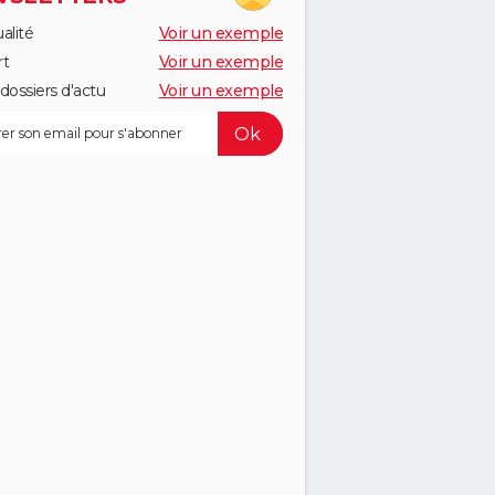
alité
Voir un exemple
rt
Voir un exemple
dossiers d'actu
Voir un exemple