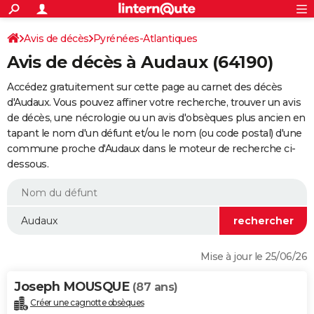
ACTUALITÉS
Connexion
S'inscrire
Avis de décès
Pyrénées-Atlantiques
Rechercher
Société
Education
Villes
Politique
Faits Divers
Monde
+
SPORT
Avis de décès à Audaux (64190)
Football
Cyclisme
Forum
Coupe du monde 2026
Tennis
Rugby
CULTURE
Accédez gratuitement sur cette page au carnet des décès
TNT
Cinéma
Musique
Programme TV
Streaming
Sorties cinéma
+
d'Audaux. Vous pouvez affiner votre recherche, trouver un avis
FINANCE
de décès, une nécrologie ou un avis d'obsèques plus ancien en
Impôts
Immobilier
Banque
Crédit
Retraite
Epargne
Risques naturels par ville
Assurance
AUTO
tapant le nom d'un défunt et/ou le nom (ou code postal) d'une
commune proche d'Audaux dans le moteur de recherche ci-
Réserver un essai
Berlines
Forum auto
Essais
Citadines
SUV
+
HIGH-TECH
dessous.
Meilleur smartphone
Ordinateurs
Guide high-tech
Mobiles
Internet
Jeux vidéo
+
BRICOLAGE
Aménagement intérieur
Cuisine
Jardinage
+
Forum
Extérieur
Salle de bains
Rangement
WEEK-END
Escapades
Expositions
Week-end nature
Guides de France
Patrimoine
Musées
+
LIFESTYLE
Mise à jour le 25/06/26
Bien-être
Mode
+
Art de vivre
Loisirs
Modes de vie
SANTE
Joseph MOUSQUE
(87 ans)
Guide de la santé
Médicaments
+
Alimentation
Maladies
Sommeil
VOYAGE
Créer une cagnotte obsèques