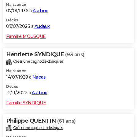
Naissance
City break
Voyage de noces
Climat
Destinations
Voyage nature
Forum
+
PHOTO
07/01/1936 à
Audaux
GUIDES D'ACHAT
Décès
07/07/2023 à
Audaux
BONS PLANS
Famille MOUSQUE
CARTE DE VOEUX
Henriette SYNDIQUE
(93 ans)
Carte Bonne année
Carte Pâques
Carte de Noël
Carte Saint-Valentin
Carte d'anniversaire
DICTIONNAIRE
Créer une cagnotte obsèques
Biographies
Expressions
Dictionnaire
Citations
Proverbes
PROGRAMME TV
Naissance
14/07/1929 à
Nabas
COPAINS D'AVANT
Décès
12/11/2022 à
Audaux
Se connecter
Collèges
Universités
Service militaire
S'inscrire
Lycées
Primaires
Entreprises
Avis de recherche
AVIS DE DÉCÈS
Famille SYNDIQUE
FORUM
Lifestyle
Sport
Television
Cinema
Bricolage
Culture
Auto
Voyage
Philippe QUENTIN
(61 ans)
Créer une cagnotte obsèques