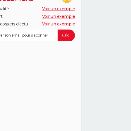
alité
Voir un exemple
rt
Voir un exemple
dossiers d'actu
Voir un exemple