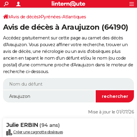
ACTUALITÉS
Connexion
S'inscrire
Avis de décès
Pyrénées-Atlantiques
Rechercher
Société
Education
Villes
Politique
Faits Divers
Monde
+
SPORT
Avis de décès à Araujuzon (64190)
Football
Cyclisme
Forum
Coupe du monde 2026
Tennis
Rugby
CULTURE
Accédez gratuitement sur cette page au carnet des décès
TNT
Cinéma
Musique
Programme TV
Streaming
Sorties cinéma
+
d'Araujuzon. Vous pouvez affiner votre recherche, trouver un
FINANCE
avis de décès, une nécrologie ou un avis d'obsèques plus
Impôts
Immobilier
Banque
Crédit
Retraite
Epargne
Risques naturels par ville
Assurance
AUTO
ancien en tapant le nom d'un défunt et/ou le nom (ou code
postal) d'une commune proche d'Araujuzon dans le moteur de
Réserver un essai
Berlines
Forum auto
Essais
Citadines
SUV
+
HIGH-TECH
recherche ci-dessous.
Meilleur smartphone
Ordinateurs
Guide high-tech
Mobiles
Internet
Jeux vidéo
+
BRICOLAGE
Aménagement intérieur
Cuisine
Jardinage
+
Forum
Extérieur
Salle de bains
Rangement
WEEK-END
Escapades
Expositions
Week-end nature
Guides de France
Patrimoine
Musées
+
LIFESTYLE
Mise à jour le 01/07/26
Bien-être
Mode
+
Art de vivre
Loisirs
Modes de vie
SANTE
Julie ERBIN
(94 ans)
Guide de la santé
Médicaments
+
Alimentation
Maladies
Sommeil
VOYAGE
Créer une cagnotte obsèques