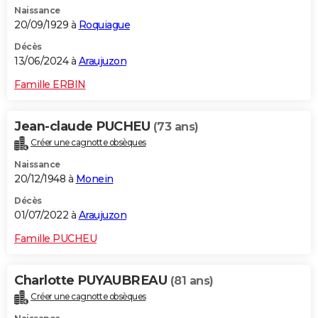
Naissance
City break
Voyage de noces
Climat
Destinations
Voyage nature
Forum
+
PHOTO
20/09/1929 à
Roquiague
GUIDES D'ACHAT
Décès
13/06/2024 à
Araujuzon
BONS PLANS
Famille ERBIN
CARTE DE VOEUX
Jean-claude PUCHEU
(73 ans)
Carte Bonne année
Carte Pâques
Carte de Noël
Carte Saint-Valentin
Carte d'anniversaire
DICTIONNAIRE
Créer une cagnotte obsèques
Biographies
Expressions
Dictionnaire
Citations
Proverbes
PROGRAMME TV
Naissance
20/12/1948 à
Monein
COPAINS D'AVANT
Décès
01/07/2022 à
Araujuzon
Se connecter
Collèges
Universités
Service militaire
S'inscrire
Lycées
Primaires
Entreprises
Avis de recherche
AVIS DE DÉCÈS
Famille PUCHEU
FORUM
Lifestyle
Sport
Television
Cinema
Bricolage
Culture
Auto
Voyage
Charlotte PUYAUBREAU
(81 ans)
Créer une cagnotte obsèques