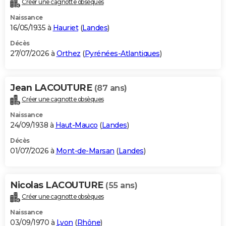
Créer une cagnotte obsèques
City break
Voyage de noces
Climat
Destinations
Voyage nature
Forum
+
PHOTO
Naissance
16/05/1935 à
Hauriet
(
Landes
)
GUIDES D'ACHAT
Décès
27/07/2026 à
Orthez
(
Pyrénées-Atlantiques
)
BONS PLANS
CARTE DE VOEUX
Jean LACOUTURE
(87 ans)
Carte Bonne année
Carte Pâques
Carte de Noël
Carte Saint-Valentin
Carte d'anniversaire
DICTIONNAIRE
Créer une cagnotte obsèques
Biographies
Expressions
Dictionnaire
Citations
Proverbes
PROGRAMME TV
Naissance
24/09/1938 à
Haut-Mauco
(
Landes
)
COPAINS D'AVANT
Décès
01/07/2026 à
Mont-de-Marsan
(
Landes
)
Se connecter
Collèges
Universités
Service militaire
S'inscrire
Lycées
Primaires
Entreprises
Avis de recherche
AVIS DE DÉCÈS
FORUM
Nicolas LACOUTURE
(55 ans)
Lifestyle
Sport
Television
Cinema
Bricolage
Culture
Auto
Voyage
Créer une cagnotte obsèques
Naissance
03/09/1970 à
Lyon
(
Rhône
)