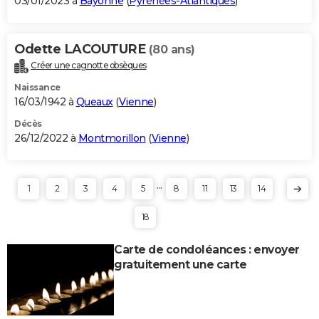
03/01/2023 à
Bayonne
(
Pyrénées-Atlantiques
)
Odette LACOUTURE
(80 ans)
Créer une cagnotte obsèques
Naissance
16/03/1942 à
Queaux
(
Vienne
)
Décès
26/12/2022 à
Montmorillon
(
Vienne
)
...
1
2
3
4
5
8
11
13
14
18
Carte de condoléances : envoyer
gratuitement une carte