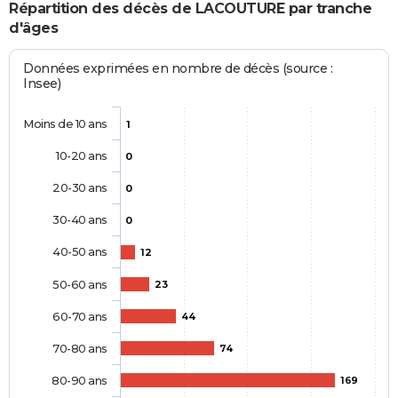
Répartition des décès de LACOUTURE par tranche
d'âges
Données exprimées en nombre de décès (source :
Insee)
Moins de 10 ans
1
10-20 ans
0
20-30 ans
0
30-40 ans
0
40-50 ans
12
50-60 ans
23
60-70 ans
44
70-80 ans
74
80-90 ans
169