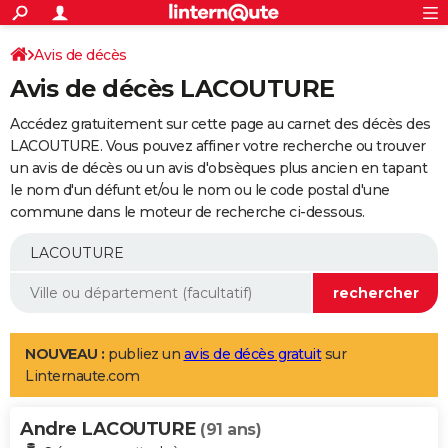
ACTUALITÉS
Connexion
S'inscrire
Avis de décès
Rechercher
Société
Education
Villes
Politique
Faits Divers
Monde
+
SPORT
Avis de décès LACOUTURE
Football
Cyclisme
Forum
Coupe du monde 2026
Tennis
Rugby
CULTURE
Accédez gratuitement sur cette page au carnet des décès des
TNT
Cinéma
Musique
Programme TV
Streaming
Sorties cinéma
+
LACOUTURE. Vous pouvez affiner votre recherche ou trouver
FINANCE
un avis de décès ou un avis d'obsèques plus ancien en tapant
Impôts
Immobilier
Banque
Crédit
Retraite
Epargne
Risques naturels par ville
Assurance
AUTO
le nom d'un défunt et/ou le nom ou le code postal d'une
commune dans le moteur de recherche ci-dessous.
Réserver un essai
Berlines
Forum auto
Essais
Citadines
SUV
+
HIGH-TECH
Meilleur smartphone
Ordinateurs
Guide high-tech
Mobiles
Internet
Jeux vidéo
+
BRICOLAGE
Aménagement intérieur
Cuisine
Jardinage
+
Forum
Extérieur
Salle de bains
Rangement
WEEK-END
Escapades
Expositions
Week-end nature
Guides de France
Patrimoine
Musées
+
LIFESTYLE
NOUVEAU :
publiez un
avis de décès gratuit
sur
Linternaute.com
Bien-être
Mode
+
Art de vivre
Loisirs
Modes de vie
SANTE
Andre LACOUTURE
Guide de la santé
Médicaments
+
Alimentation
Maladies
Sommeil
(91 ans)
VOYAGE