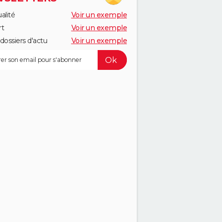
alité
Voir un exemple
rt
Voir un exemple
dossiers d'actu
Voir un exemple