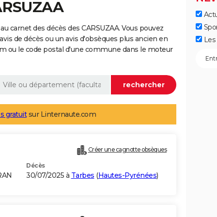
CARSUZAA
Actu
Spo
e au carnet des décès des CARSUZAA. Vous pouvez
 avis de décès ou un avis d'obsèques plus ancien en
Les 
nom ou le code postal d'une commune dans le moteur
s gratuit
sur Linternaute.com
Créer une cagnotte obsèques
Décès
RAN
30/07/2025 à
Tarbes
(
Hautes-Pyrénées
)