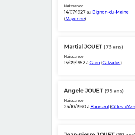
Naissance
14/07/1927 au
Bignon-du-Maine
(
Mayenne
)
Martial JOUET
(73 ans)
Naissance
15/09/1952 à
Caen
(
Calvados
)
Angele JOUET
(95 ans)
Naissance
24/10/1930 à
Bourseul
(
Côtes-d'Ar
Jean-pierre JOUET
(80 ans