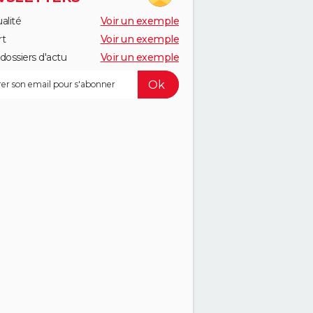
alité
Voir un exemple
rt
Voir un exemple
dossiers d'actu
Voir un exemple