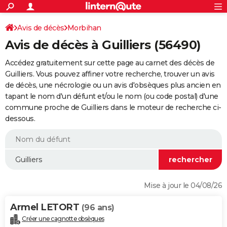
ACTUALITÉS
Connexion
S'inscrire
Avis de décès
Morbihan
Rechercher
Société
Education
Villes
Politique
Faits Divers
Monde
+
SPORT
Avis de décès à Guilliers (56490)
Football
Cyclisme
Forum
Coupe du monde 2026
Tennis
Rugby
CULTURE
Accédez gratuitement sur cette page au carnet des décès de
TNT
Cinéma
Musique
Programme TV
Streaming
Sorties cinéma
+
Guilliers. Vous pouvez affiner votre recherche, trouver un avis
FINANCE
de décès, une nécrologie ou un avis d'obsèques plus ancien en
Impôts
Immobilier
Banque
Crédit
Retraite
Epargne
Risques naturels par ville
Assurance
AUTO
tapant le nom d'un défunt et/ou le nom (ou code postal) d'une
commune proche de Guilliers dans le moteur de recherche ci-
Réserver un essai
Berlines
Forum auto
Essais
Citadines
SUV
+
HIGH-TECH
dessous.
Meilleur smartphone
Ordinateurs
Guide high-tech
Mobiles
Internet
Jeux vidéo
+
BRICOLAGE
Aménagement intérieur
Cuisine
Jardinage
+
Forum
Extérieur
Salle de bains
Rangement
WEEK-END
Escapades
Expositions
Week-end nature
Guides de France
Patrimoine
Musées
+
LIFESTYLE
Mise à jour le 04/08/26
Bien-être
Mode
+
Art de vivre
Loisirs
Modes de vie
SANTE
Armel LETORT
(96 ans)
Guide de la santé
Médicaments
+
Alimentation
Maladies
Sommeil
VOYAGE
Créer une cagnotte obsèques