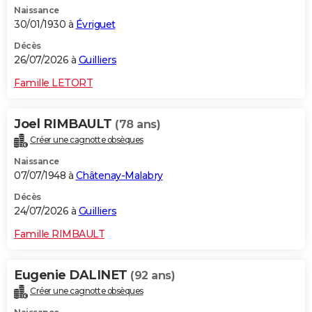
Naissance
City break
Voyage de noces
Climat
Destinations
Voyage nature
Forum
+
PHOTO
30/01/1930 à
Évriguet
GUIDES D'ACHAT
Décès
26/07/2026 à
Guilliers
BONS PLANS
Famille LETORT
CARTE DE VOEUX
Joel RIMBAULT
(78 ans)
Carte Bonne année
Carte Pâques
Carte de Noël
Carte Saint-Valentin
Carte d'anniversaire
DICTIONNAIRE
Créer une cagnotte obsèques
Biographies
Expressions
Dictionnaire
Citations
Proverbes
PROGRAMME TV
Naissance
07/07/1948 à
Châtenay-Malabry
COPAINS D'AVANT
Décès
24/07/2026 à
Guilliers
Se connecter
Collèges
Universités
Service militaire
S'inscrire
Lycées
Primaires
Entreprises
Avis de recherche
AVIS DE DÉCÈS
Famille RIMBAULT
FORUM
Lifestyle
Sport
Television
Cinema
Bricolage
Culture
Auto
Voyage
Eugenie DALINET
(92 ans)
Créer une cagnotte obsèques